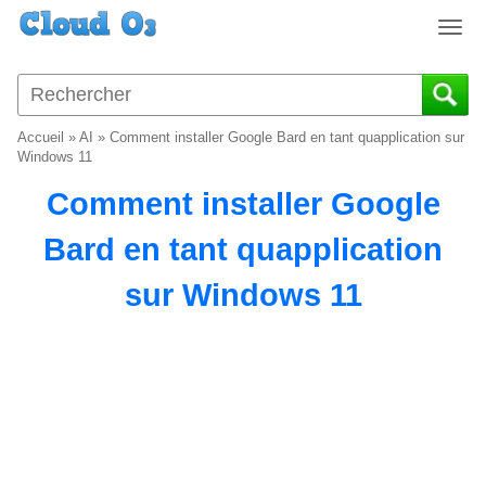
T
o
g
g
l
Accueil
»
AI
»
Comment installer Google Bard en tant quapplication sur
e
Windows 11
n
Comment installer Google
a
v
Bard en tant quapplication
i
g
sur Windows 11
a
t
i
o
n