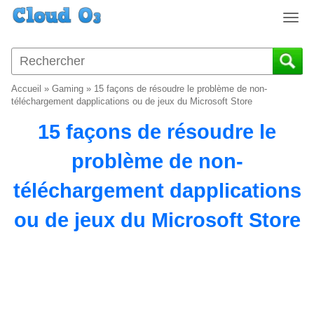
T
o
g
g
l
Accueil
»
Gaming
»
15 façons de résoudre le problème de non-
e
téléchargement dapplications ou de jeux du Microsoft Store
n
15 façons de résoudre le
a
v
problème de non-
i
g
téléchargement dapplications
a
t
ou de jeux du Microsoft Store
i
o
n