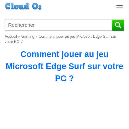
T
o
g
g
l
Accueil
»
Gaming
»
Comment jouer au jeu Microsoft Edge Surf sur
e
votre PC ?
n
Comment jouer au jeu
a
v
Microsoft Edge Surf sur votre
i
g
PC ?
a
t
i
o
n