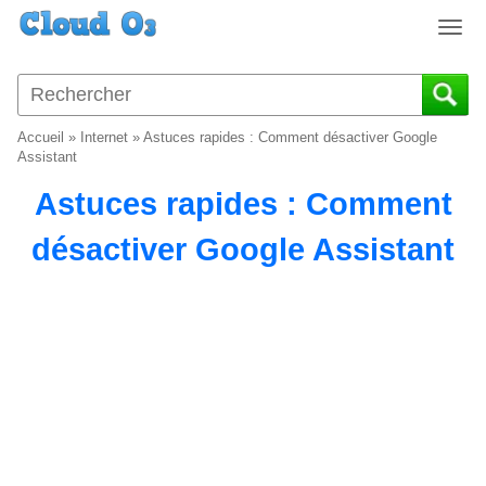
T
o
g
g
l
Accueil
»
Internet
»
Astuces rapides : Comment désactiver Google
e
Assistant
n
Astuces rapides : Comment
a
v
désactiver Google Assistant
i
g
a
t
i
o
n