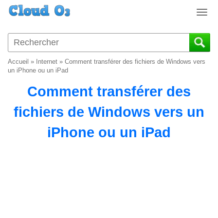
T
o
g
g
l
Accueil
»
Internet
»
Comment transférer des fichiers de Windows vers
e
un iPhone ou un iPad
n
Comment transférer des
a
v
fichiers de Windows vers un
i
g
iPhone ou un iPad
a
t
i
o
n