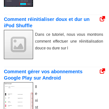
Comment réinitialiser doux et dur un
iPod Shuffle
Dans ce tutoriel, nous vous montrons
comment effectuer une réinitialisation
douce ou dure sur l
Comment gérer vos abonnements
Google Play sur Android
Il
e
xi
st