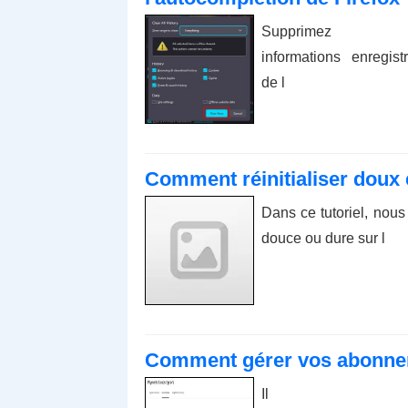
Supprimez l
informations enregist
de l
Comment réinitialiser doux 
Dans ce tutoriel, nous
douce ou dure sur l
Comment gérer vos abonnem
Il