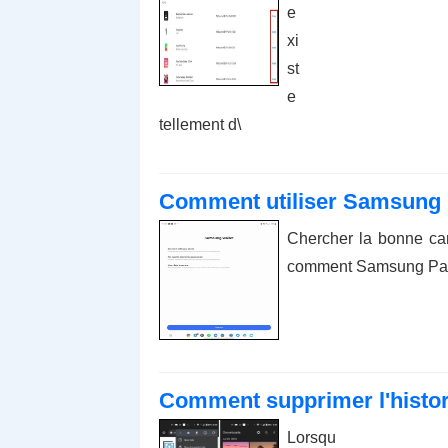
e
xi
st
e
tellement d\
Comment utiliser Samsung P
Chercher la bonne car
comment Samsung Pay s
Comment supprimer l'histor
Lorsqu