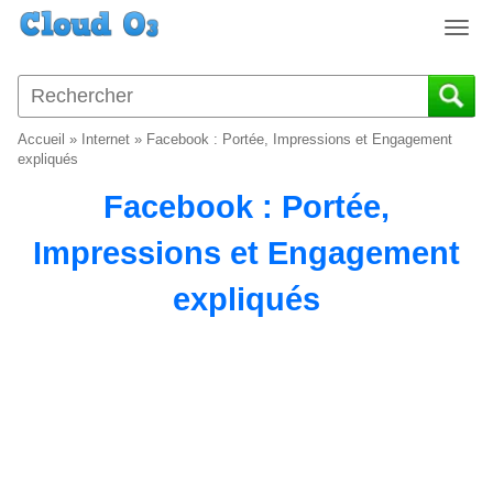
T
o
g
g
l
Accueil
»
Internet
»
Facebook : Portée, Impressions et Engagement
e
expliqués
n
Facebook : Portée,
a
v
Impressions et Engagement
i
g
expliqués
a
t
i
o
n