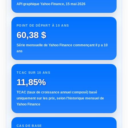
API graphique Yahoo Finance, 15 mai 2026
POINT DE DÉPART À 10 ANS
60,38 $
Série mensuelle de Yahoo Finance commençant il y a 10
ans
TCAC SUR 10 ANS
11,85%
TCAC (taux de croissance annuel composé) basé
uniquement sur les prix, selon l'historique mensuel de
Yahoo Finance
CAS DE BASE