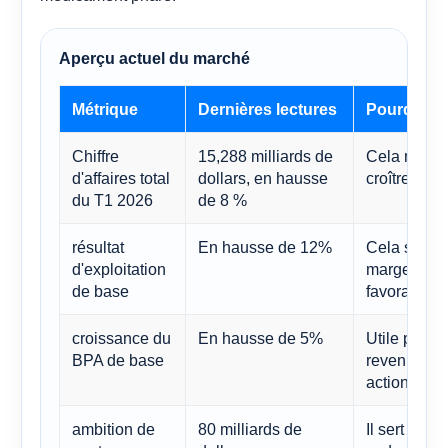
Aperçu actuel du marché
Métrique
Dernières lectures
Pourquoi c
Chiffre
15,288 milliards de
Cela montre
d'affaires total
dollars, en hausse
croître à pa
du T1 2026
de 8 %
résultat
En hausse de 12%
Cela suggèr
d'exploitation
marges et l
de base
favorables.
croissance du
En hausse de 5%
Utile pour 
BPA de base
revenus se 
actionnaria
ambition de
80 milliards de
Il sert de b