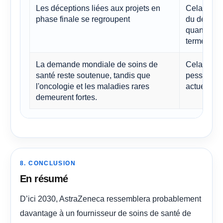
Les déceptions liées aux projets en
Cela affaib
phase finale se regroupent
du déploie
quant à la
terme.
La demande mondiale de soins de
Cela remet
santé reste soutenue, tandis que
pessimiste
l'oncologie et les maladies rares
actuelles 
demeurent fortes.
8. CONCLUSION
En résumé
D’ici 2030, AstraZeneca ressemblera probablement
davantage à un fournisseur de soins de santé de