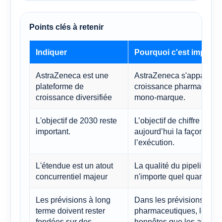
Points clés à retenir
Indiquer
Pourquoi c'est importa
AstraZeneca est une
AstraZeneca s'apparente
plateforme de
croissance pharmaceutiqu
croissance diversifiée
mono-marque.
L'objectif de 2030 reste
L’objectif de chiffre d’af
important.
aujourd’hui la façon dont 
l’exécution.
L'étendue est un atout
La qualité du pipeline e
concurrentiel majeur
n'importe quel quart du ch
Les prévisions à long
Dans les prévisions conc
terme doivent rester
pharmaceutiques, les fou
fondées sur des
honnêtes que les affirma