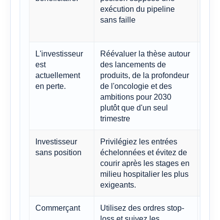
exécution du pipeline
peuv
sans faille
en r
poli
L'investisseur
Réévaluer la thèse autour
La s
est
des lancements de
dava
actuellement
produits, de la profondeur
cour
en perte.
de l'oncologie et des
ou m
ambitions pour 2030
résu
plutôt que d'un seul
trimestre
Investisseur
Privilégiez les entrées
Les 
sans position
échelonnées et évitez de
peuv
courir après les stages en
péri
milieu hospitalier les plus
exigeants.
Commerçant
Utilisez des ordres stop-
Les 
loss et suivez les
gran