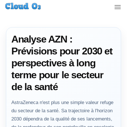
T
o
g
g
l
Analyse AZN :
e
n
Prévisions pour 2030 et
a
v
perspectives à long
i
g
terme pour le secteur
a
t
de la santé
i
o
n
AstraZeneca n'est plus une simple valeur refuge
du secteur de la santé. Sa trajectoire à l'horizon
2030 dépendra de la qualité de ses lancements,