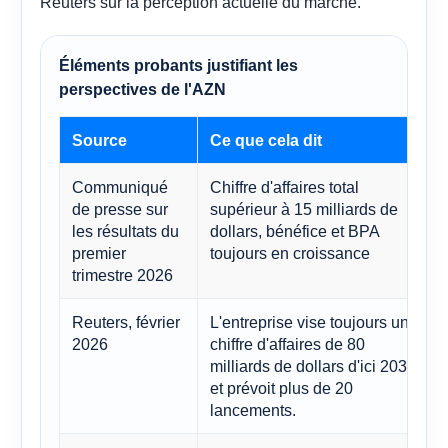
Reuters sur la perception actuelle du marché.
Éléments probants justifiant les
perspectives de l'AZN
Source
Ce que cela dit
Communiqué
Chiffre d'affaires total
de presse sur
supérieur à 15 milliards de
les résultats du
dollars, bénéfice et BPA
s
premier
toujours en croissance
trimestre 2026
Reuters, février
L'entreprise vise toujours un
2026
chiffre d'affaires de 80
milliards de dollars d'ici 2030
et prévoit plus de 20
lancements.