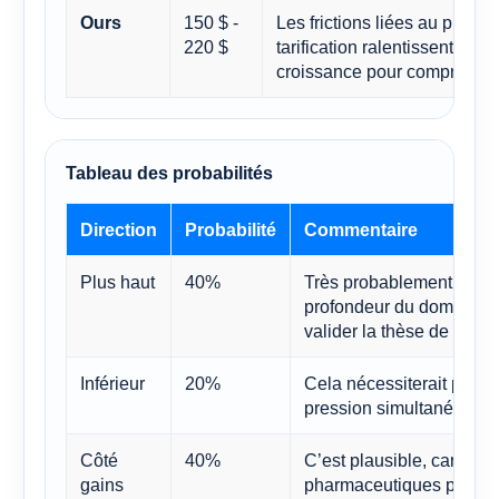
150 $ -
Les frictions liées au pipelin
Ours
220 $
tarification ralentissent suf
croissance pour comprimer l
Tableau des probabilités
Direction
Probabilité
Commentaire
Plus haut
40%
Très probablement, si l'
profondeur du domaine t
valider la thèse de la pl
Inférieur
20%
Cela nécessiterait proba
pression simultanées sur
Côté
40%
C’est plausible, car les 
gains
pharmaceutiques peuvent