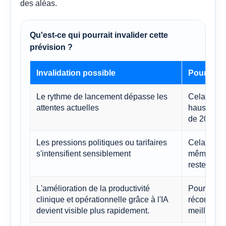
des aléas.
Qu'est-ce qui pourrait invalider cette
prévision ?
Invalidation possible
Pourquoi 
Le rythme de lancement dépasse les
Cela renfo
attentes actuelles
haussières 
de 2030 pl
Les pressions politiques ou tarifaires
Cela risqu
s'intensifient sensiblement
même si l'
reste solid
L'amélioration de la productivité
Pourrait a
clinique et opérationnelle grâce à l'IA
récompense
devient visible plus rapidement.
meilleure 