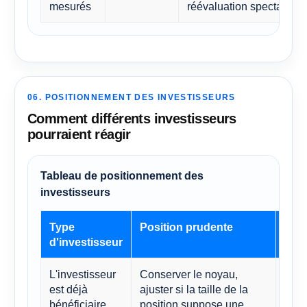
mesurés
réévaluation spectaculai
06. POSITIONNEMENT DES INVESTISSEURS
Comment différents investisseurs
pourraient réagir
Tableau de positionnement des
investisseurs
Type
Position prudente
Pou
d'investisseur
L'investisseur
Conserver le noyau,
Astr
est déjà
ajuster si la taille de la
grim
bénéficiaire.
position suppose une
gran