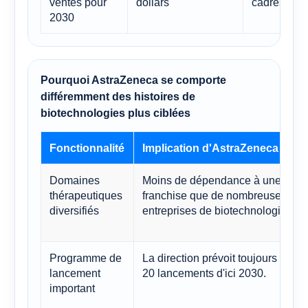
ventes pour
dollars
cadres de p
2030
Pourquoi AstraZeneca se comporte
différemment des histoires de
biotechnologies plus ciblées
Fonctionnalité
Implication d'AstraZeneca
Domaines
Moins de dépendance à une seul
thérapeutiques
franchise que de nombreuses
diversifiés
entreprises de biotechnologie
Programme de
La direction prévoit toujours plus 
lancement
20 lancements d'ici 2030.
important