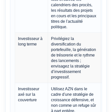
calendriers des procès,
dépe
les résultats des projets
leur
en cours et les principaux
titres de l'actualité
politique.
Investisseur à
Privilégiez la
AZN 
long terme
diversification du
de c
portefeuille, la génération
stra
de trésorerie et le rythme
des lancements ;
envisagez la stratégie
d’investissement
progressif.
Investisseur
Utilisez AZN dans le
Le s
axé sur la
cadre d'une stratégie de
vola
couverture
croissance défensive, et
risq
non comme un refuge sûr
rest
à part entière.