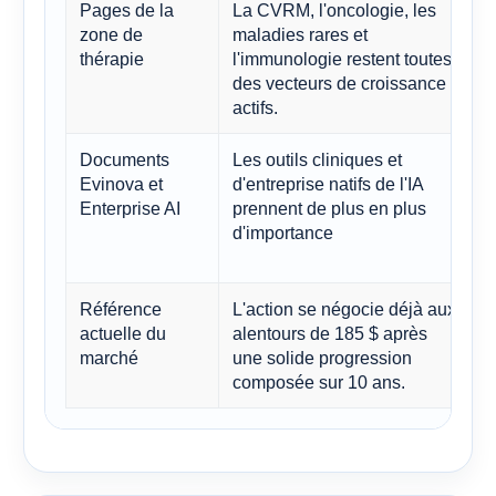
Pages de la
La CVRM, l'oncologie, les
zone de
maladies rares et
thérapie
l'immunologie restent toutes
des vecteurs de croissance
actifs.
Documents
Les outils cliniques et
L
Evinova et
d'entreprise natifs de l'IA
p
Enterprise AI
prennent de plus en plus
l
d'importance
l
Référence
L'action se négocie déjà aux
actuelle du
alentours de 185 $ après
marché
une solide progression
d
composée sur 10 ans.
l