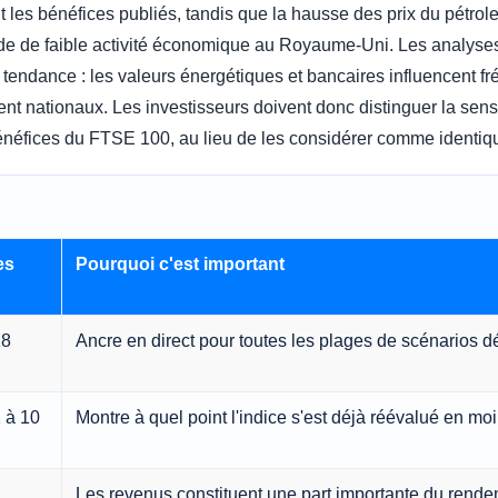
ent les bénéfices publiés, tandis que la hausse des prix du pétro
de de faible activité économique au Royaume-Uni. Les analyses d
te tendance : les valeurs énergétiques et bancaires influencent 
ent nationaux. Les investisseurs doivent donc distinguer la se
bénéfices du FTSE 100, au lieu de les considérer comme identiq
es
Pourquoi c'est important
18
Ancre en direct pour toutes les plages de scénarios dé
 à 10
Montre à quel point l'indice s'est déjà réévalué en mo
Les revenus constituent une part importante du rende