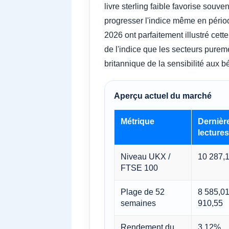
livre sterling faible favorise souv
progresser l'indice même en pério
2026 ont parfaitement illustré cet
de l'indice que les secteurs purem
britannique de la sensibilité aux 
Aperçu actuel du marché
Métrique
Dernièr
lectures
Niveau UKX /
10 287,
FTSE 100
Plage de 52
8 585,01
semaines
910,55
Rendement du
3,12%