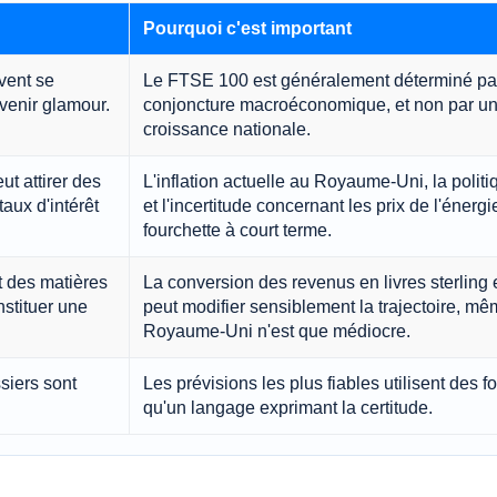
Pourquoi c'est important
vent se
Le FTSE 100 est généralement déterminé par
venir glamour.
conjoncture macroéconomique, et non par u
croissance nationale.
t attirer des
L'inflation actuelle au Royaume-Uni, la polit
aux d'intérêt
et l'incertitude concernant les prix de l'énerg
fourchette à court terme.
et des matières
La conversion des revenus en livres sterling 
stituer une
peut modifier sensiblement la trajectoire, mê
Royaume-Uni n'est que médiocre.
siers sont
Les prévisions les plus fiables utilisent des f
qu'un langage exprimant la certitude.