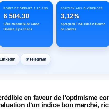
POINT DE DÉPART À 10 ANS
SOUTIEN AUX DIVIDENDES
6 504,30
3,12%
Série mensuelle de Yahoo
Aperçu du FTSE 100 à la Bourse
Finance, il y a 10 ans
de Londres
LinkedIn
Telegram
crédible en faveur de l'optimisme c
aluation d'un indice bon marché, ric