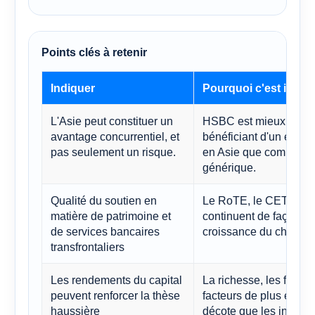
Points clés à retenir
Indiquer
Pourquoi c'est impor
L'Asie peut constituer un
HSBC est mieux perç
avantage concurrentiel, et
bénéficiant d'un effet 
pas seulement un risque.
en Asie que comme u
générique.
Qualité du soutien en
Le RoTE, le CET1 et l
matière de patrimoine et
continuent de façonner 
de services bancaires
croissance du chiffre d'
transfrontaliers
Les rendements du capital
La richesse, les frais e
peuvent renforcer la thèse
facteurs de plus en pl
haussière
décote que les investis