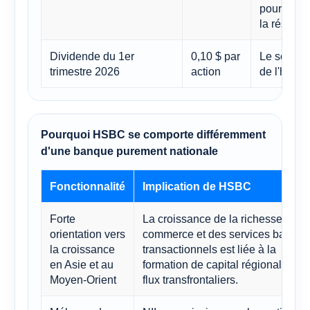
pour les d
la résilie
Dividende du 1er
0,10 $ par
Le soutie
trimestre 2026
action
de l'histo
Pourquoi HSBC se comporte différemment
d'une banque purement nationale
Fonctionnalité
Implication de HSBC
Forte
La croissance de la richesse, du
orientation vers
commerce et des services bancai
la croissance
transactionnels est liée à la
en Asie et au
formation de capital régional et au
Moyen-Orient
flux transfrontaliers.