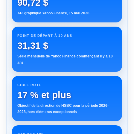
90,72 $
API graphique Yahoo Finance, 15 mai 2026
POINT DE DÉPART À 10 ANS
31,31 $
Série mensuelle de Yahoo Finance commençant il y a 10
ans
CIBLE ROTE
17 % et plus
Objectif de la direction de HSBC pour la période 2026-
2028, hors éléments exceptionnels