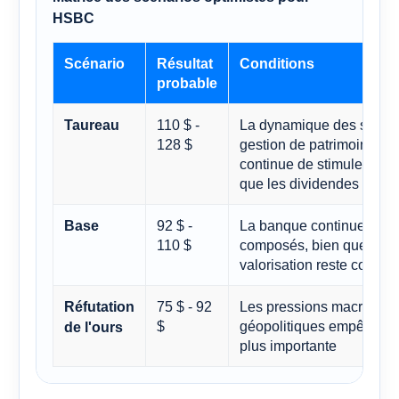
HSBC
Scénario
Résultat
Conditions
probable
110 $ -
La dynamique des servic
Taureau
128 $
gestion de patrimoine et 
continue de stimuler les 
que les dividendes reste
92 $ -
La banque continue de g
Base
110 $
composés, bien que la c
valorisation reste conten
75 $ - 92
Les pressions macroéco
Réfutation
$
géopolitiques empêchent
de l'ours
plus importante