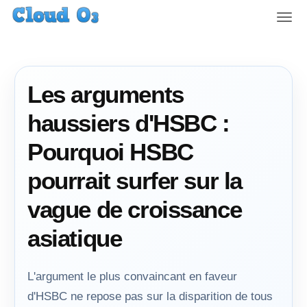
T
o
g
g
l
Les arguments
e
n
haussiers d'HSBC :
a
v
Pourquoi HSBC
i
g
pourrait surfer sur la
a
t
vague de croissance
i
o
asiatique
n
L'argument le plus convaincant en faveur
d'HSBC ne repose pas sur la disparition de tous