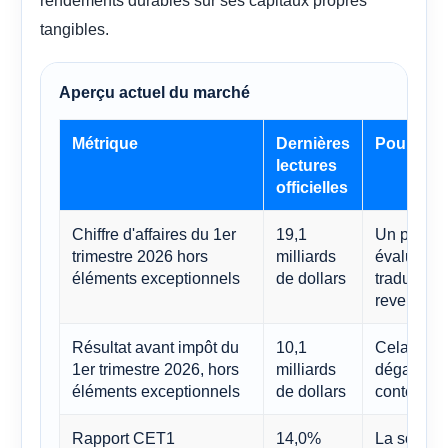
rendements durables sur ses capitaux propres
tangibles.
Aperçu actuel du marché
Métrique
Dernières
Pourquoi 
lectures
officielles
Chiffre d'affaires du 1er
19,1
Un point d
trimestre 2026 hors
milliards
évaluer si
éléments exceptionnels
de dollars
traduit pa
revenus
Résultat avant impôt du
10,1
Cela mont
1er trimestre 2026, hors
milliards
dégager un
éléments exceptionnels
de dollars
contexte 
Rapport CET1
14,0%
La solidit