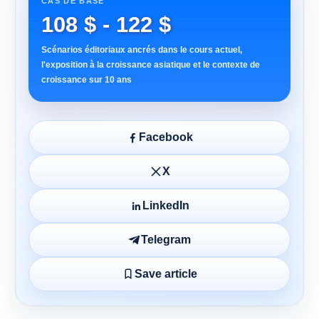
CAS DE BASE
108 $ - 122 $
Scénarios éditoriaux ancrés dans le cours actuel,
l'exposition à la croissance asiatique et le contexte de
croissance sur 10 ans
Facebook
X
LinkedIn
Telegram
Save article