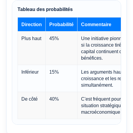
Tableau des probabilités
Direction
Probabilité
Commentaire
Plus haut
45%
Une initiative pionnière
si la croissance tirée pa
capital continuent d'amé
bénéfices.
Inférieur
15%
Les arguments haussiers n
croissance et les rende
simultanément.
De côté
40%
C'est fréquent pour les 
situation stratégique s'
macroéconomique persis