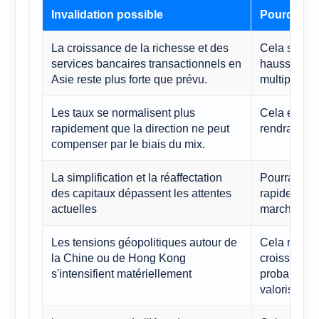
Invalidation possible
Pourquoi c
La croissance de la richesse et des
Cela soutie
services bancaires transactionnels en
haussières à
Asie reste plus forte que prévu.
multiple ba
Les taux se normalisent plus
Cela exerce
rapidement que la direction ne peut
rendrait le 
compenser par le biais du mix.
La simplification et la réaffectation
Pourrait am
des capitaux dépassent les attentes
rapidement 
actuelles
marché.
Les tensions géopolitiques autour de
Cela remettr
la Chine ou de Hong Kong
croissance a
s'intensifient matériellement
probableme
valorisation