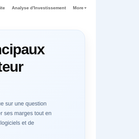
ite
Analyse d'Investissement
More
ncipaux
teur
ue sur une question
er ses marges tout en
ogiciels et de