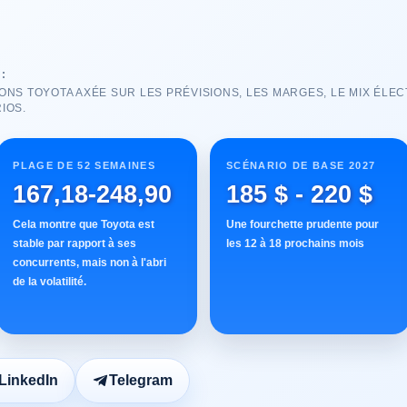
:
NS TOYOTA AXÉE SUR LES PRÉVISIONS, LES MARGES, LE MIX ÉLECT
IOS.
PLAGE DE 52 SEMAINES
SCÉNARIO DE BASE 2027
167,18-248,90
185 $ - 220 $
Cela montre que Toyota est
Une fourchette prudente pour
stable par rapport à ses
les 12 à 18 prochains mois
concurrents, mais non à l'abri
de la volatilité.
LinkedIn
Telegram