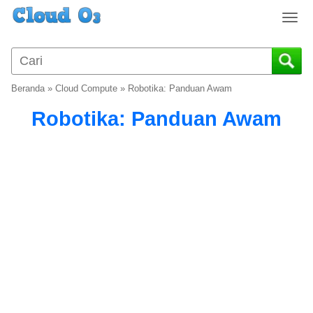
T
o
g
g
l
Beranda
»
Cloud Compute
»
Robotika: Panduan Awam
e
n
Robotika: Panduan Awam
a
v
i
g
a
t
i
o
n