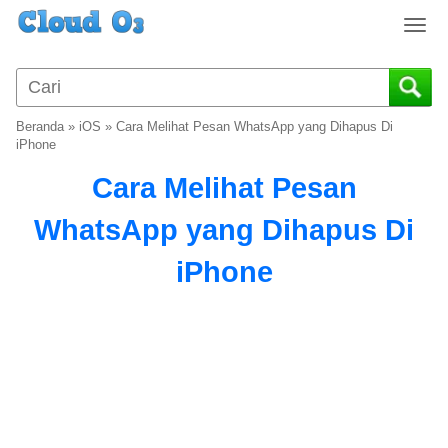
T
o
g
g
l
Beranda
»
iOS
»
Cara Melihat Pesan WhatsApp yang Dihapus Di
e
iPhone
n
Cara Melihat Pesan
a
v
WhatsApp yang Dihapus Di
i
g
iPhone
a
t
i
o
n