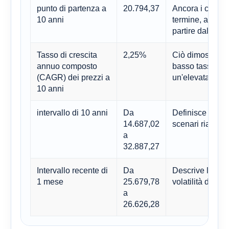
punto di partenza a
20.794,37
Ancora i calcol
10 anni
termine, anzich
partire dall'ulti
Tasso di crescita
2,25%
Ciò dimostra ch
annuo composto
basso tasso di
(CAGR) dei prezzi a
un'elevata cicli
10 anni
intervallo di 10 anni
Da
Definisce limiti s
14.687,02
scenari rialzisti 
a
32.887,27
Intervallo recente di
Da
Descrive l'attu
1 mese
25.679,78
volatilità del m
a
26.626,28