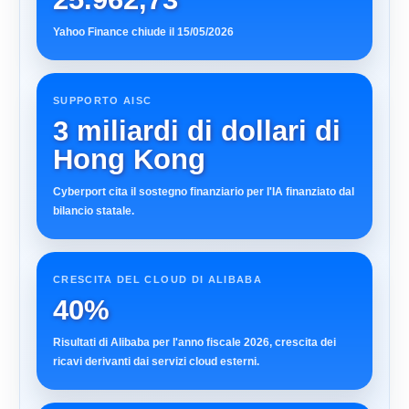
Yahoo Finance chiude il 15/05/2026
SUPPORTO AISC
3 miliardi di dollari di
Hong Kong
Cyberport cita il sostegno finanziario per l'IA finanziato dal
bilancio statale.
CRESCITA DEL CLOUD DI ALIBABA
40%
Risultati di Alibaba per l'anno fiscale 2026, crescita dei
ricavi derivanti dai servizi cloud esterni.