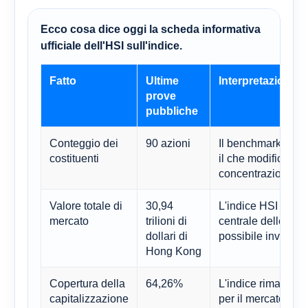
Ecco cosa dice oggi la scheda informativa
ufficiale dell'HSI sull'indice.
Fatto
Ultime
Interpretazione
prove
pubbliche
Conteggio dei
90 azioni
Il benchmark è più
costituenti
il che modifica l'eq
concentrazione dei 
Valore totale di
30,94
L'indice HSI conti
mercato
trilioni di
centrale delle blu
dollari di
possibile investire
Hong Kong
Copertura della
64,26%
L'indice rimane il
capitalizzazione
per il mercato a g