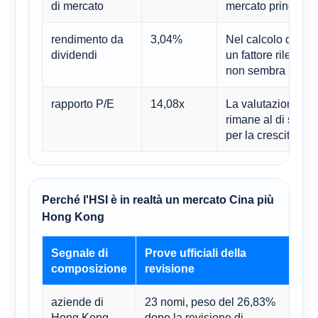
di mercato
mercato principal
rendimento da
3,04%
Nel calcolo del ren
dividendi
un fattore rilevant
non sembra partic
rapporto P/E
14,08x
La valutazione non
rimane al di sotto 
per la crescita nei
Perché l'HSI è in realtà un mercato Cina più
Hong Kong
Segnale di
Prove ufficiali della
Imp
composizione
revisione
aziende di
23 nomi, peso del 26,83%
Le 
Hong Kong
dopo la revisione di
assi