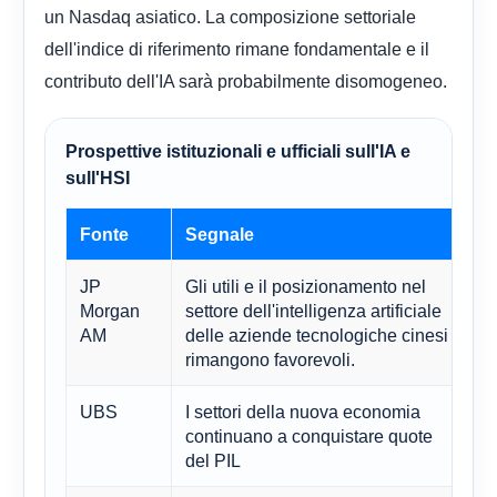
un Nasdaq asiatico. La composizione settoriale
dell'indice di riferimento rimane fondamentale e il
contributo dell'IA sarà probabilmente disomogeneo.
Prospettive istituzionali e ufficiali sull'IA e
sull'HSI
Fonte
Segnale
Im
JP
Gli utili e il posizionamento nel
Su
Morgan
settore dell'intelligenza artificiale
pe
AM
delle aziende tecnologiche cinesi
(I
rimangono favorevoli.
co
UBS
I settori della nuova economia
So
continuano a conquistare quote
ne
del PIL
de