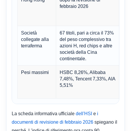
febbraio 2026
azie
anc
ben
Società
67 titoli, pari a circa il 73%
La 
collegate alla
del peso complessivo tra
la 
terraferma
azioni H, red chips e altre
rima
società della Cina
infl
continentale.
Pesi massimi
HSBC 8,26%, Alibaba
L'H
7,48%, Tencent 7,33%, AIA
fina
5,51%
e u
Kon
La scheda informativa ufficiale
e
dell'HSI
i
spiegano il
documenti di revisione di febbraio 2026
perché. L'indice di riferimento ora conta 90