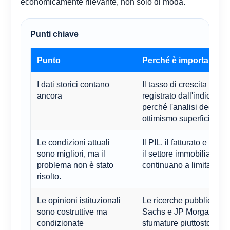
economicamente rilevante, non solo di moda.
Punti chiave
Punto
Perché è importante
I dati storici contano
Il tasso di crescita an
ancora
registrato dall'indice HS
perché l'analisi degli sc
ottimismo superficiale.
Le condizioni attuali
Il PIL, il fatturato e l'at
sono migliori, ma il
il settore immobiliare c
problema non è stato
continuano a limitare le
risolto.
Le opinioni istituzionali
Le ricerche pubbliche 
sono costruttive ma
Sachs e JP Morgan confe
condizionate
sfumature piuttosto che 