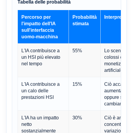
Tabella delle probabilità
Percorso per
Probabilità
Interpretazi
l'impatto dell'IA
stimata
sull'interfaccia
uomo-macchina
L'IA contribuisce a
55%
Lo scenario pi
un HSI più elevato
colossi delle
nel tempo
monetizzare e 
artificiale d
L'IA contribuisce a
15%
Ciò accade pr
un calo delle
aumenta ma i p
prestazioni HSI
oppure se il 
cambiamento
L'IA ha un impatto
30%
Ciò è ancora 
netto
concentrati e 
sostanzialmente
variazioni mi