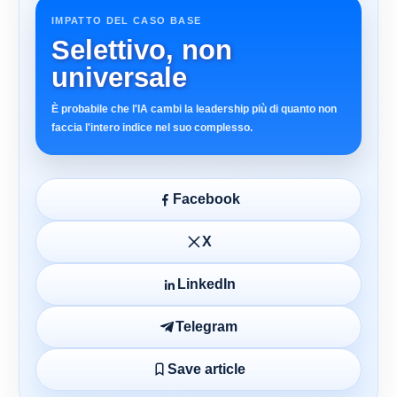
IMPATTO DEL CASO BASE
Selettivo, non
universale
È probabile che l'IA cambi la leadership più di quanto non
faccia l'intero indice nel suo complesso.
Facebook
X
LinkedIn
Telegram
Save article