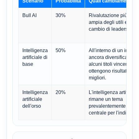
Scenario
Probabilità
Quali cambiamenti
Bull AI
30%
Rivalutazione più
ampia degli utili e
cambio di leadership
Intelligenza
50%
All'interno di un indice
artificiale di
ancora diversificato,
base
alcuni titoli vincenti
ottengono risultati
migliori.
Intelligenza
20%
L'intelligenza artificiale
artificiale
rimane un tema
dell'orso
prevalentemente
centrale per l'indice.