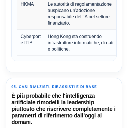
HKMA
Le autorità di regolamentazione
Fa
auspicano un'adozione
ch
responsabile dell'IA nel settore
te
finanziario.
Cyberport
Hong Kong sta costruendo
So
e ITIB
infrastrutture informatiche, di dati
co
e politiche.
de
05. CASI RIALZISTI, RIBASSISTI E DI BASE
È più probabile che l'intelligenza
artificiale rimodelli la leadership
piuttosto che riscrivere completamente i
parametri di riferimento dall'oggi al
domani.