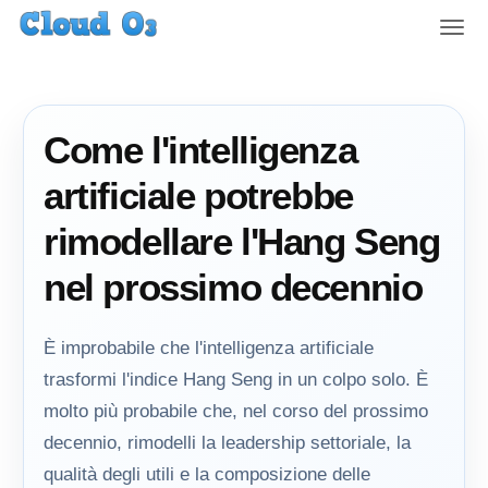
T
o
g
g
l
Come l'intelligenza
e
n
artificiale potrebbe
a
v
rimodellare l'Hang Seng
i
g
nel prossimo decennio
a
t
i
È improbabile che l'intelligenza artificiale
o
trasformi l'indice Hang Seng in un colpo solo. È
n
molto più probabile che, nel corso del prossimo
decennio, rimodelli la leadership settoriale, la
qualità degli utili e la composizione delle