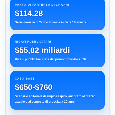
PUNTO DI PARTENZA DI 10 ANNI
$114,28
Serie mensile di Yahoo Finance iniziata 10 anni fa
RICAVI PUBBLICITARI
$55,02 miliardi
Ricavi pubblicitari meta del primo trimestre 2026
CASO BASE
$650-$760
Scenario editoriale di ampio respiro, ancorato al prezzo
attuale e al contesto di crescita a 10 anni.