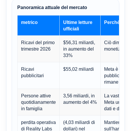
Panoramica attuale del mercato
metrico
Ultime letture
Perché è im
ufficiali
Ricavi del primo
$56,31 miliardi,
Ciò dimostra
trimestre 2026
in aumento del
monetizzazio
33%
Ricavi
$55,02 miliardi
Meta è ancora
pubblicitari
pubblicità, q
rimane il fat
Persone attive
3,56 miliardi, in
La vasta base
quotidianamente
aumento del 4%
Meta uno dei 
in famiglia
dati e distri
perdita operativa
(4,03 miliardi di
Mantiene vivo
di Reality Labs
dollari) nel
sull'hardware