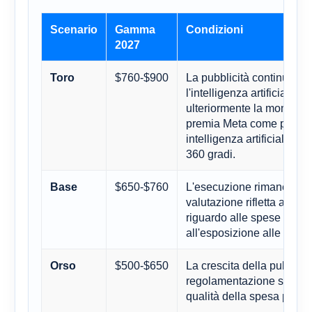
Scenario
Gamma
Condizioni
2027
$760-$900
La pubblicità continua a e
Toro
l'intelligenza artificiale mi
ulteriormente la monetizz
premia Meta come piattaf
intelligenza artificiale pe
360 gradi.
$650-$760
L'esecuzione rimane soli
Base
valutazione rifletta ancor
riguardo alle spese in con
all'esposizione alle politi
$500-$650
La crescita della pubblicit
Orso
regolamentazione si fa pi
qualità della spesa per l'