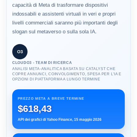
capacità di Meta di trasformare dispositivi
indossabili e assistenti virtuali in veri e propri
livelli commerciali saranno più importanti degli
slogan sul metaverso o sulla sola IA.
O3
CLOUDO3 - TEAM DI RICERCA
ANALISI META-ANALITICA BASATA SU CATALYST CHE
COPRE ANNUNCI, COINVOLGIMENTO, SPESA PER L'IA E
OPZIONI DI PIATTAFORMA A LUNGO TERMINE
PREZZO META A BREVE TERMINE
$618,43
API dei grafici di Yahoo Finance, 15 maggio 2026