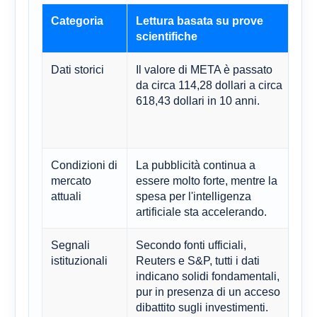
Categoria
Lettura basata su prove
Im
scientifiche
Dati storici
Il valore di META è passato
Le
da circa 114,28 dollari a circa
te
618,43 dollari in 10 anni.
pr
ri
e l
Condizioni di
La pubblicità continua a
Il
mercato
essere molto forte, mentre la
ma
attuali
spesa per l'intelligenza
pr
artificiale sta accelerando.
Segnali
Secondo fonti ufficiali,
Gl
istituzionali
Reuters e S&P, tutti i dati
at
indicano solidi fondamentali,
ad
pur in presenza di un acceso
dibattito sugli investimenti.