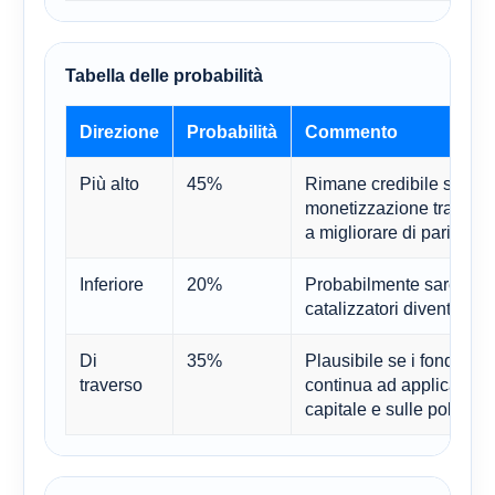
Tabella delle probabilità
Direzione
Probabilità
Commento
Più alto
45%
Rimane credibile se la q
monetizzazione tramite i
a migliorare di pari pass
Inferiore
20%
Probabilmente sarebbe n
catalizzatori diventass
Di
35%
Plausibile se i fondamen
traverso
continua ad applicare un
capitale e sulle politiche