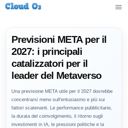
T
o
g
g
l
Previsioni META per il
e
n
2027: i principali
a
v
catalizzatori per il
i
g
leader del Metaverso
a
t
i
Una previsione META utile per il 2027 dovrebbe
o
concentrarsi meno sull'entusiasmo e più sui
n
fattori scatenanti. Le performance pubblicitarie,
la durata del coinvolgimento, il ritorno sugli
investimenti in IA, le pressioni politiche e la