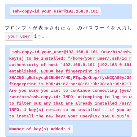
プロンプトが表示されたら、のパスワードを入力し
ます。
your_user
ssh-copy-id your_user@192.168.0.101 /usr/bin/ssh-co
key(s) to be installed: "/home/your_user/.ssh/id_rsa.
authenticity of host '192.168.0.101 (192.168.0.101)' 
established. ECDSA key fingerprint is

SHA256:g9dfqycqU25b567/HDjPTqaQqKhep/fysNCQAG9yJG4. E
fingerprint is MD5:41:67:be:68:51:9b:38:a8:95:82:71:4
Are you sure you want to continue connecting (yes/no)
/usr/bin/ssh-copy-id: INFO: attempting to log in with
to filter out any that are already installed /usr/bin
INFO: 1 key(s) remain to be installed -- if you are 
to install the new keys your_user@192.168.0.101's pas