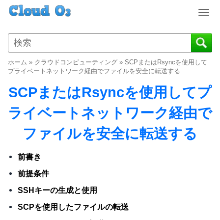
T
o
g
g
l
ホーム
»
クラウドコンピューティング
»
SCPまたはRsyncを使用して
e
プライベートネットワーク経由でファイルを安全に転送する
n
SCPまたはRsyncを使用してプ
a
v
ライベートネットワーク経由で
i
g
ファイルを安全に転送する
a
t
i
前書き
o
前提条件
n
SSHキーの生成と使用
SCPを使用したファイルの転送