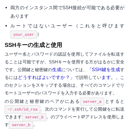
両方のインスタンス間でSSH接続が可能である必要が
あります
ルートではないユーザー（これをと呼びます
）
your_user
SSHキーの生成と使用
ユーザー名とパスワードの認証を使用してファイルを転送す
ることは可能ですが、SSHキーを使用する方がはるかに安全
です。公開鍵と秘密鍵の
生成
については、
「SSH鍵を生成
す
るには
どうすればよいですか？」
で説明してい
ます。
。こ
のセクションをスキップする場合は、すべてのコマンドでリ
モートユーザーのパスワードを入力する必要があります。
の公開鍵と秘密鍵のペアがにある
とすると
server_a
、次のコマンドを実行して公開鍵をに転送
~/.ssh/id_rsa
できます
。のプライベートIPアドレスを使用しま
server_b
す
。
server_b