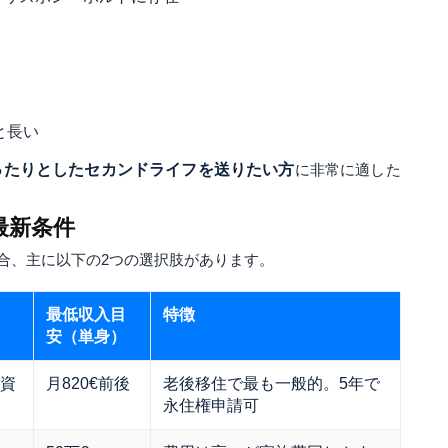
と長い
ったりとしたセカンドライフを送りたい方
に非常に適した
最新条件
合、主に以下の2つの選択肢があります。
最低収入目
特徴
安（単身）
資
月820€前後
老後移住で最も一般的。5年で
永住権申請可