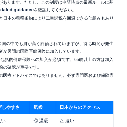
スがあります。ただし、この制度は申請時点の最新ルールに基
dated guidance
を確認してください。
と日本の租税条約により二重課税を回避できる仕組みもあり
U諸国の中でも質が高く評価されていますが、待ち時間が発生
者が民間の国際医療保険に加入しています。
包括的健康保険への加入が必須です。65歳以上の方は加入
前の確認が重要です。
の医療アドバイスではありません。必ず専門医および保険専
ザしやすさ
気候
日本からのアクセス
良い
◎ 温暖
△ 遠い