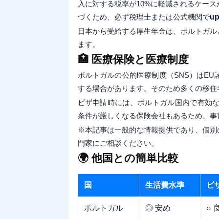
入に対する税率が10%に軽減されるケー
づくため、必ず税理士または公式機関で
up
日本から受給する厚生年金は、ポルトガル
ます。
🏥 医療保険と医療制度
ポルトガルの公的医療制度（SNS）はE
する場合があります。そのため多くの移住
ビザ申請時には、ポルトガル国内で有効な
条件が厳しくなる保険会社もあるため、事
※本記事は一般的な情報提供であり、個別
門家にご相談ください。
🌍 他国との簡単比較
国
生活費水準
ビ
ポルトガル
◎ 安め
○ 