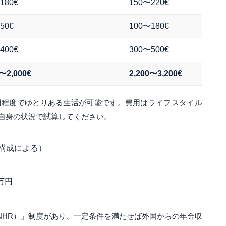
180€
150〜220€
50€
100〜180€
400€
300〜500€
0〜2,000€
2,200〜3,200€
万円程度でゆとりある生活が可能です。費用はライフスタイル
自身の状況で試算してください。
家族構成による）
万円
ident（NHR）」制度があり、一定条件を満たせば外国からの年金収