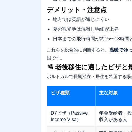
デメリット・注意点
地方では英語が通じにくい
夏の観光地は混雑し物価が上昇
日本までの飛行時間が約15〜18時間
これらを総合的に判断すると、
温暖でゆ
国です。
🛂 老後移住に適したビザと
ポルトガルで長期滞在・居住を希望する場
ビザ種類
主な対象
D7ビザ（Passive
年金受給者・投
Income Visa）
収入がある人