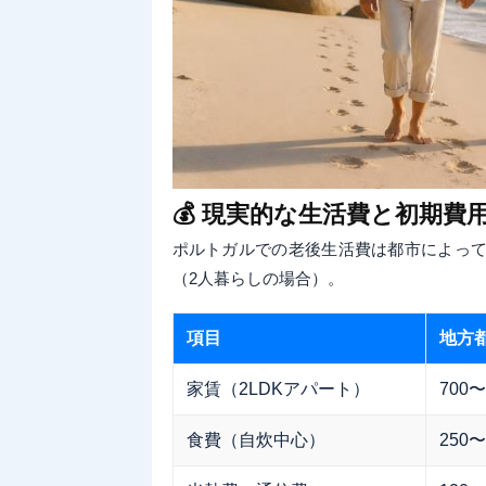
💰 現実的な生活費と初期費
ポルトガルでの老後生活費は都市によって
（2人暮らしの場合）。
項目
地方
家賃（2LDKアパート）
700〜
食費（自炊中心）
250〜