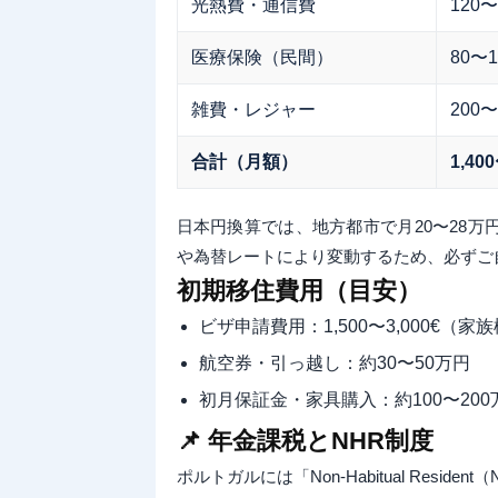
光熱費・通信費
120〜
医療保険（民間）
80〜1
雑費・レジャー
200〜
合計（月額）
1,40
日本円換算では、地方都市で月20〜28
や為替レートにより変動するため、必ずご
初期移住費用（目安）
ビザ申請費用：1,500〜3,000€（
航空券・引っ越し：約30〜50万円
初月保証金・家具購入：約100〜200
📌 年金課税とNHR制度
ポルトガルには「Non-Habitual Res