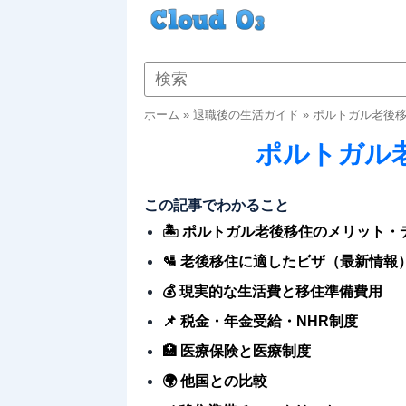
ホーム
»
退職後の生活ガイド
»
ポルトガル老後
ポルトガル
この記事でわかること
🏝️ ポルトガル老後移住のメリット
🛂 老後移住に適したビザ（最新情報
💰 現実的な生活費と移住準備費用
📌 税金・年金受給・NHR制度
🏥 医療保険と医療制度
🌍 他国との比較