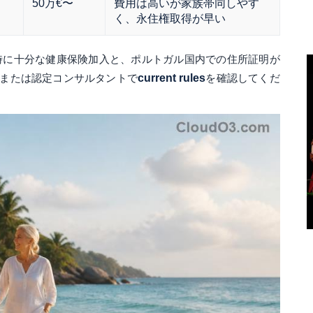
50万€〜
費用は高いが家族帯同しやす
く、永住権取得が早い
時に十分な健康保険加入と、ポルトガル国内での住所証明が
または認定コンサルタントで
current rules
を確認してくだ