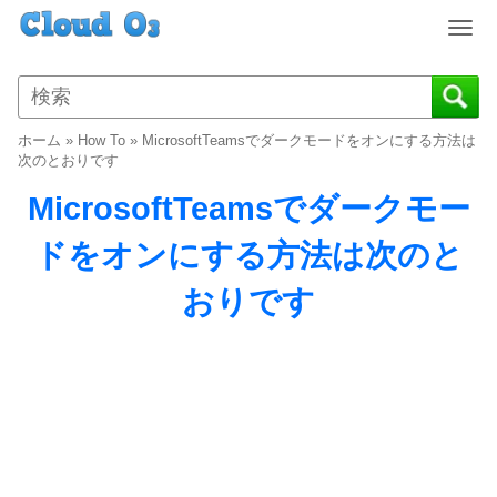
T
o
g
g
l
ホーム
»
How To
»
MicrosoftTeamsでダークモードをオンにする方法は
e
次のとおりです
n
MicrosoftTeamsでダークモー
a
v
ドをオンにする方法は次のと
i
g
おりです
a
t
i
o
n