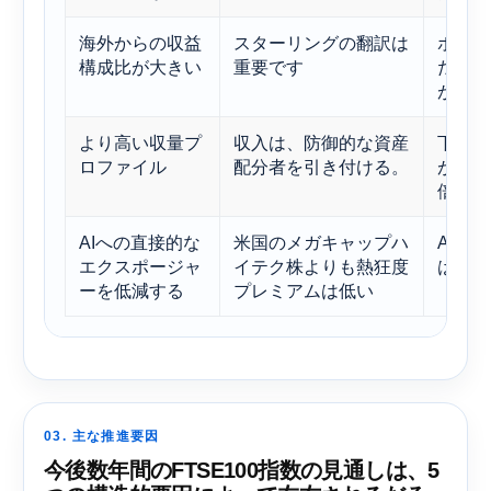
海外からの収益
スターリングの翻訳は
ポンド
構成比が大きい
重要です
だった
がある
より高い収量プ
収入は、防御的な資産
下落リ
ロファイル
配分者を引き付ける。
が、通
倍率の
AIへの直接的な
米国のメガキャップハ
AIに
エクスポージャ
イテク株よりも熱狂度
は、運
ーを低減する
プレミアムは低い
03. 主な推進要因
今後数年間のFTSE100指数の見通しは、5