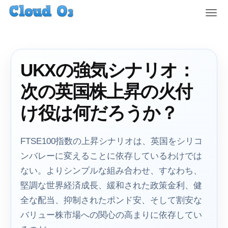
T
o
g
g
l
UKXの強気シナリオ：
e
n
次の英国株上昇の火付
a
v
け役は何だろうか？
i
g
a
FTSE100指数の上昇シナリオは、英国をシリコ
t
ンバレーに変えることに依存しているわけでは
i
ない。よりシンプルな組み合わせ、すなわち、
o
n
堅調な世界経済成長、緩和された政策金利、健
全な配当、抑制されたポンド安、そして割安な
バリュー株市場への関心の高まりに依存してい