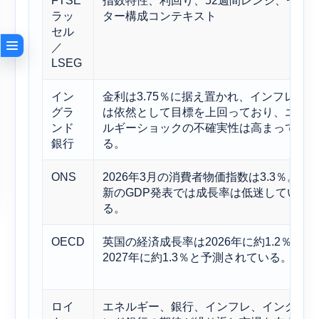
FTSE
指数特性、利回り、52週間レンジ、セク
ラッ
ター構成コンテキスト
セル
／
LSEG
イン
金利は3.75％に据え置かれ、インフレ率
グラ
は依然として目標を上回っており、エネ
ンド
ルギーショックの不確実性は高まってい
銀行
る。
ONS
2026年3月の消費者物価指数は3.3％。最
新のGDP発表では成長率は低迷してい
る。
OECD
英国の経済成長率は2026年に約1.2％、
2027年に約1.3％と予測されている。
ロイ
エネルギー、銀行、インフレ、イングラ