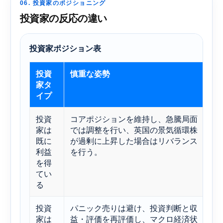
06. 投資家のポジショニング
投資家の反応の違い
投資家ポジション表
投資
慎重な姿勢
な
家タ
イプ
投資
コアポジションを維持し、急騰局面
F
家は
では調整を行い、英国の景気循環株
鉱
既に
が過剰に上昇した場合はリバランス
が
利益
を行う。
て
を得
てい
る
投資
パニック売りは避け、投資判断と収
U
家は
益・評価を再評価し、マクロ経済状
ン