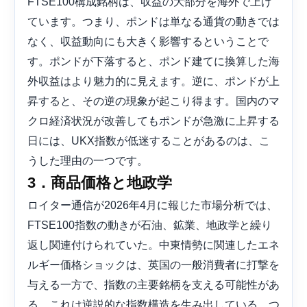
FTSE100構成銘柄は、収益の大部分を海外で上げ
ています。つまり、ポンドは単なる通貨の動きでは
なく、収益動向にも大きく影響するということで
す。ポンドが下落すると、ポンド建てに換算した海
外収益はより魅力的に見えます。逆に、ポンドが上
昇すると、その逆の現象が起こり得ます。国内のマ
クロ経済状況が改善してもポンドが急激に上昇する
日には、UKX指数が低迷することがあるのは、こ
うした理由の一つです。
3．商品価格と地政学
ロイター通信が2026年4月に報じた市場分析では、
FTSE100指数の動きが石油、鉱業、地政学と繰り
返し関連付けられていた。中東情勢に関連したエネ
ルギー価格ショックは、英国の一般消費者に打撃を
与える一方で、指数の主要銘柄を支える可能性があ
る。これは逆説的な指数構造を生み出している。つ