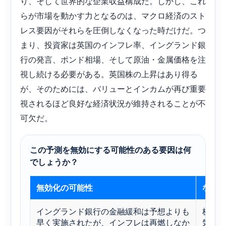
り、そして世界的な企業収益構成だ。しかし、これ
らが市場を動かす力となるのは、マクロ経済のスト
レス要因がそれらを圧倒しなくなった時だけだ。つ
まり、投資家は英国のインフレ率、イングランド銀
行の発言、ポンド相場、そして原油・金属価格を注
視し続ける必要がある。英国株の上昇はあり得る
が、そのためには、バリューとインカムが再び重要
視されるほど良好な経済状況が維持されることが不
可欠だ。
この予測を無効にする可能性のある要因は何
でしょうか？
無効化の可能性
なぜ
イングランド銀行の金融緩和は予想よりも
株価
早く実施されたが、インフレは再燃しなか
気な