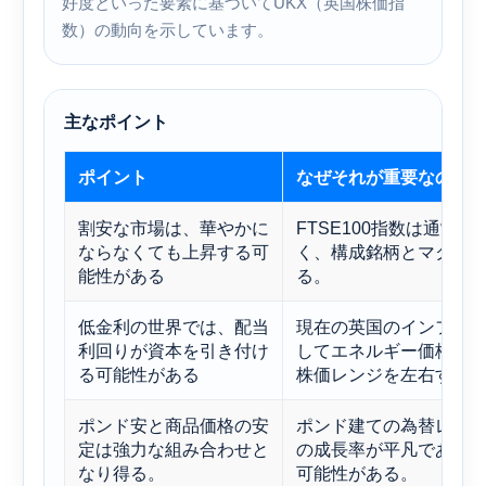
好度といった要素に基づいてUKX（英国株価指
数）の動向を示しています。
主なポイント
ポイント
なぜそれが重要なのか
割安な市場は、華やかに
FTSE100指数は通常
ならなくても上昇する可
く、構成銘柄とマクロ
能性がある
る。
低金利の世界では、配当
現在の英国のインフレ
利回りが資本を引き付け
してエネルギー価格の
る可能性がある
株価レンジを左右する
ポンド安と商品価格の安
ポンド建ての為替レー
定は強力な組み合わせと
の成長率が平凡であっ
なり得る。
可能性がある。