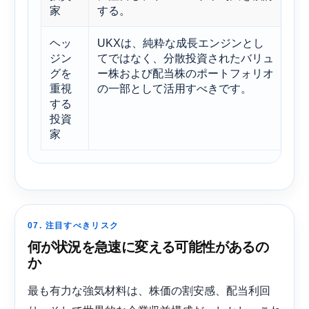
家
する。
と
ヘッ
UKXは、純粋な成長エンジンとし
こ
ジン
てではなく、分散投資されたバリュ
ス
グを
ー株および配当株のポートフォリオ
が
重視
の一部として活用すべきです。
と
する
投資
家
07. 注目すべきリスク
何が状況を急速に変える可能性があるの
か
最も有力な強気材料は、株価の割安感、配当利回