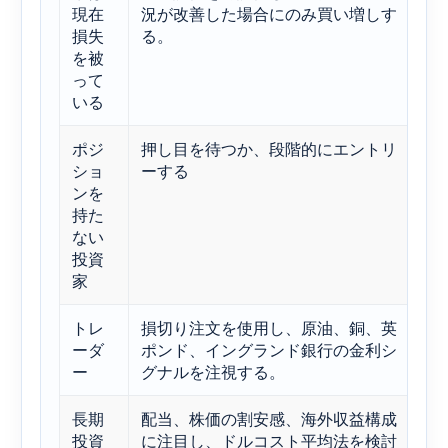
現在
況が改善した場合にのみ買い増しす
道
損失
る。
能
を被
って
いる
ポジ
押し目を待つか、段階的にエントリ
商
ショ
ーする
は
ンを
英
持た
的
ない
投資
家
トレ
損切り注文を使用し、原油、銅、英
F
ーダ
ポンド、イングランド銀行の金利シ
の
ー
グナルを注視する。
よ
長期
配当、株価の割安感、海外収益構成
F
投資
に注目し、ドルコスト平均法を検討
利