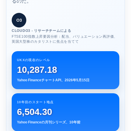
るのだ。
O3
CLOUDO3 - リサーチチームによる
FTSE100指数上昇要因分析：配当、バリュエーション再評価、
英国大型株のカタリストに焦点を当てて
UKXの現在のレベル
10,287.18
Yahoo FinanceチャートAPI、2026年5月15日
10年目のスタート地点
6,504.30
Yahoo Financeの月刊シリーズ、10年前