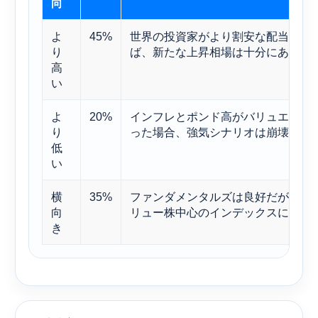
向
よ
45%
世界の投資家がより割安な配当市場
り
ば、新たな上昇相場は十分にあり得
高
い
よ
20%
インフレとポンド高がバリュエーシ
り
った場合、強気シナリオは崩壊する
低
い
横
35%
ファンダメンタルズは良好だが投資
向
リュー株中心のインデックスによく
き