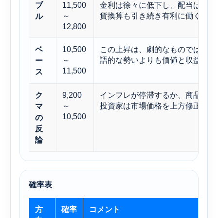
11,500
金利は徐々に低下し、配当は依然
ブ
～
貨換算も引き続き有利に働く。
ル
12,800
10,500
この上昇は、劇的なものではなく
ベ
～
語的な勢いよりも価値と収益によ
ー
11,500
ス
9,200
インフレが停滞するか、商品価格
ク
～
投資家は市場価格を上方修正する
マ
10,500
の
反
論
確率表
方
確率
コメント