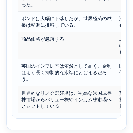
った。
ポンドは大幅に下落したが、世界経済の成
海外
長は堅調に推移している。
企業
商品価格が急落する
エネ
け、U
せる
英国のインフレ率は依然として高く、金利
国内
はより長く抑制的な水準にとどまるだろ
価へ
う。
世界的なリスク選好度は、割高な米国成長
英国
株市場からバリュー株やインカム株市場へ
持す
とシフトしている。
見落