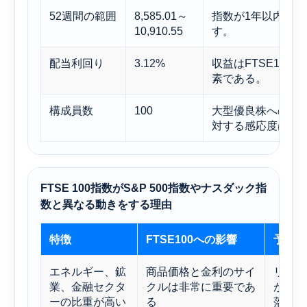
52週間の範囲
8,585.01～
指数が1年以内に
10,910.55
す。
配当利回り
3.12%
収益はFTSE10
素である。
構成員数
100
大型優良株への集
対する感応度は限
FTSE 100指数がS&P 500指数やナスダック指
数と異なる動きをする理由
特徴
FTSE100への影響
予測効
エネルギー、鉱
商品価格と金利のサイ
リフレ
業、金融セクタ
クルは非常に重要であ
がある
ーの比重が高い
る
落が急