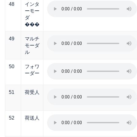
48
インタ
ーモー
ダ
���
49
マルチ
モーダ
ル
50
フォワ
ーダー
51
荷受人
52
荷送人