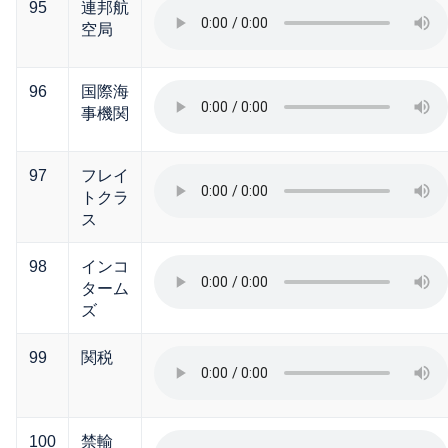
95
連邦航
空局
96
国際海
事機関
97
フレイ
トクラ
ス
98
インコ
ターム
ズ
99
関税
100
禁輸