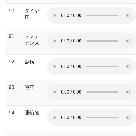
90
タイヤ
圧
91
メンテ
ナンス
92
点検
93
遵守
94
運輸省