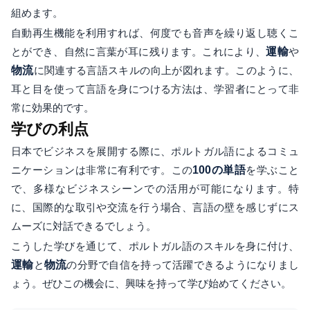
組めます。
自動再生機能を利用すれば、何度でも音声を繰り返し聴くこ
とができ、自然に言葉が耳に残ります。これにより、
運輸
や
物流
に関連する言語スキルの向上が図れます。このように、
耳と目を使って言語を身につける方法は、学習者にとって非
常に効果的です。
学びの利点
日本でビジネスを展開する際に、ポルトガル語によるコミュ
ニケーションは非常に有利です。この
100の単語
を学ぶこと
で、多様なビジネスシーンでの活用が可能になります。特
に、国際的な取引や交流を行う場合、言語の壁を感じずにス
ムーズに対話できるでしょう。
こうした学びを通じて、ポルトガル語のスキルを身に付け、
運輸
と
物流
の分野で自信を持って活躍できるようになりまし
ょう。ぜひこの機会に、興味を持って学び始めてください。