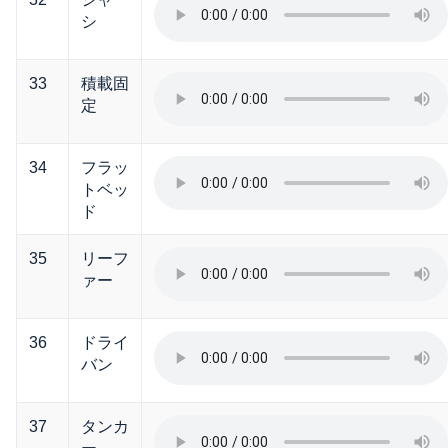
シ
33
積載固
定
34
フラッ
トベッ
ド
35
リーフ
ァー
36
ドライ
バン
37
タンカ