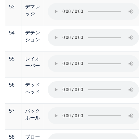
53
デマレ
ッジ
54
デテン
ション
55
レイオ
ーバー
56
デッド
ヘッド
57
バック
ホール
58
ブロー