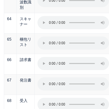
波数識
別
64
スキャ
ナー
65
梱包リ
スト
66
請求書
67
発注書
68
受入