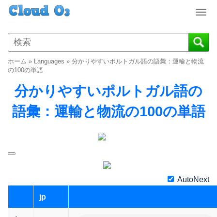
T
o
g
g
l
ホーム
»
Languages
»
分かりやすいポルトガル語の語彙：運輸と物流
e
の100の単語
n
分かりやすいポルトガル語の
a
v
語彙：運輸と物流の100の単語
i
g
a
t
i
o
n
AutoNext
jp