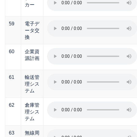
カー
59
電子デ
ータ交
換
60
企業資
源計画
61
輸送管
理シス
テム
62
倉庫管
理シス
テム
63
無線周