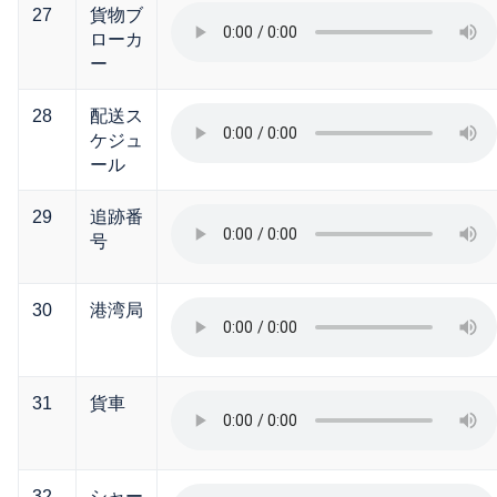
27
貨物ブ
ローカ
ー
28
配送ス
ケジュ
ール
29
追跡番
号
30
港湾局
31
貨車
32
シャー