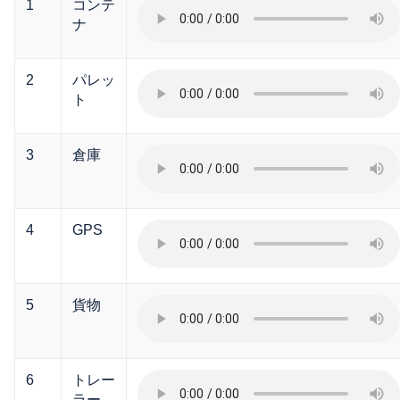
1
コンテ
ナ
2
パレッ
ト
3
倉庫
4
GPS
5
貨物
6
トレー
ラー