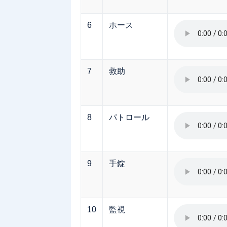
6
ホース
7
救助
8
パトロール
9
手錠
10
監視