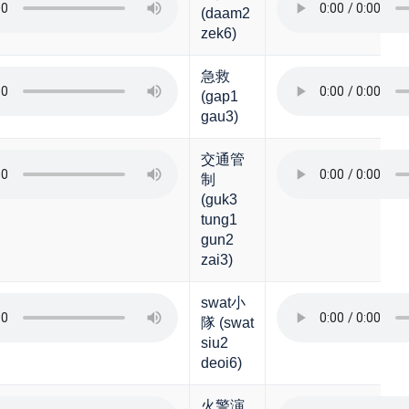
(daam2
zek6)
急救
(gap1
gau3)
交通管
制
(guk3
tung1
gun2
zai3)
swat小
隊 (swat
siu2
deoi6)
火警演