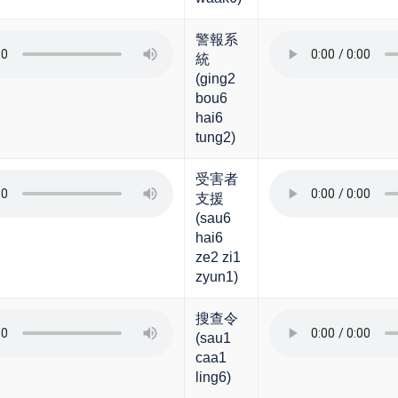
警報系
統
(ging2
bou6
hai6
tung2)
受害者
支援
(sau6
hai6
ze2 zi1
zyun1)
搜查令
(sau1
caa1
ling6)