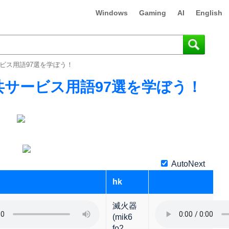
Windows
Gaming
AI
English
ビス用語97選を学ぼう！
サービス用語97選を学ぼう！
AutoNext
hk
滅火器
(mik6
fo2