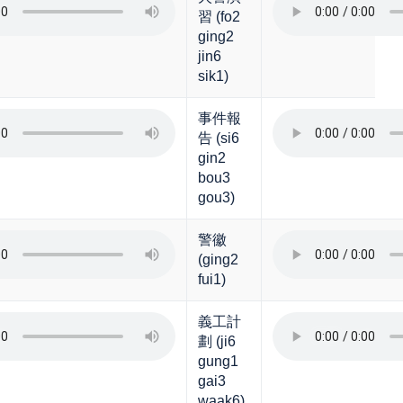
習 (fo2
ging2
jin6
sik1)
事件報
告 (si6
gin2
bou3
gou3)
警徽
(ging2
fui1)
義工計
劃 (ji6
gung1
gai3
waak6)