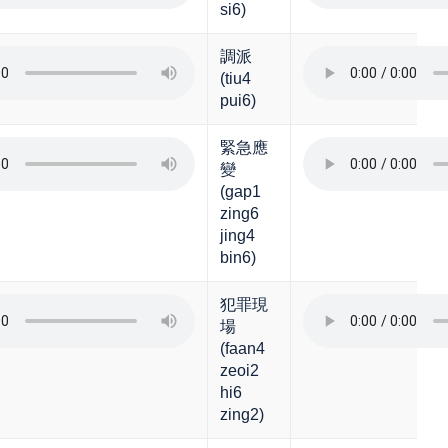
si6)
調派
(tiu4
pui6)
緊急應
變
(gap1
zing6
jing4
bin6)
犯罪現
場
(faan4
zeoi2
hi6
zing2)