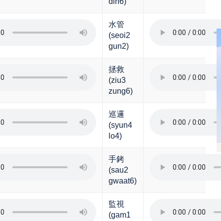
din6)
水管
(seoi2
gun2)
拯救
(ziu3
zung6)
巡邏
(syun4
lo4)
手銬
(sau2
gwaat6)
監視
(gam1