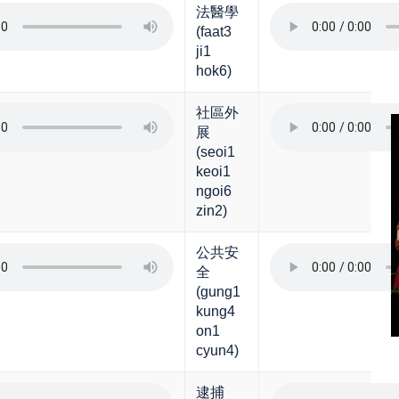
法醫學
(faat3
ji1
hok6)
社區外
展
(seoi1
keoi1
ngoi6
zin2)
公共安
全
(gung1
kung4
on1
cyun4)
逮捕