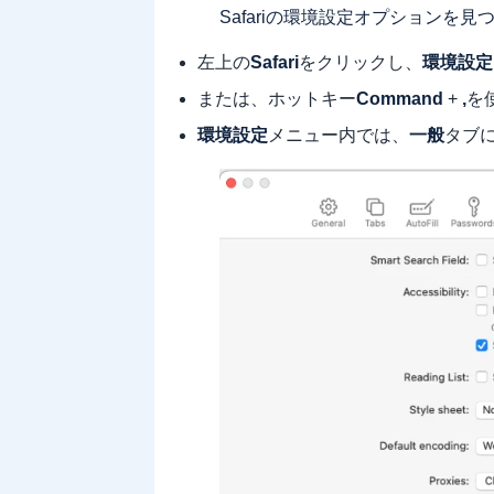
Safariの環境設定オプションを見
左上の
Safari
をクリックし、
環境設定
または、ホットキー
Command
+
,
を
環境設定
メニュー内では、
一般
タブ