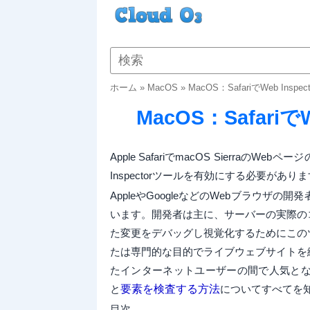
ホーム
»
MacOS
»
MacOS：SafariでWeb Insp
MacOS：Safariで
Apple SafariでmacOS Sierraの
Inspectorツールを有効にする必要があり
AppleやGoogleなどのWebブラウ
います。開発者は主に、サーバーの実際の
た変更をデバッグし視覚化するためにこの
たは専門的な目的でライブウェブサイトを
たインターネットユーザーの間で人気となっていま
と
要素を検査する方法
についてすべてを
目次