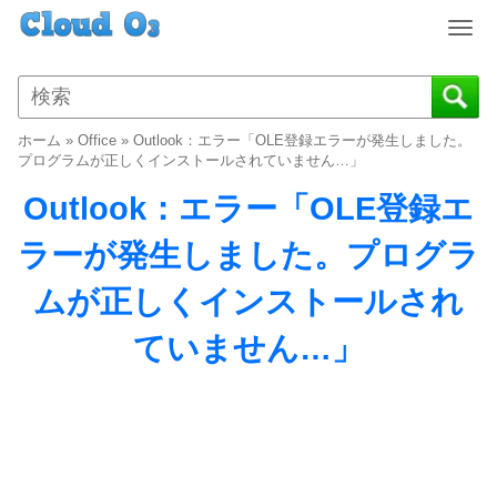
T
o
g
g
l
ホーム
»
Office
»
Outlook：エラー「OLE登録エラーが発生しました。
e
プログラムが正しくインストールされていません…」
n
Outlook：エラー「OLE登録エ
a
v
ラーが発生しました。プログラ
i
g
ムが正しくインストールされ
a
t
ていません…」
i
o
n