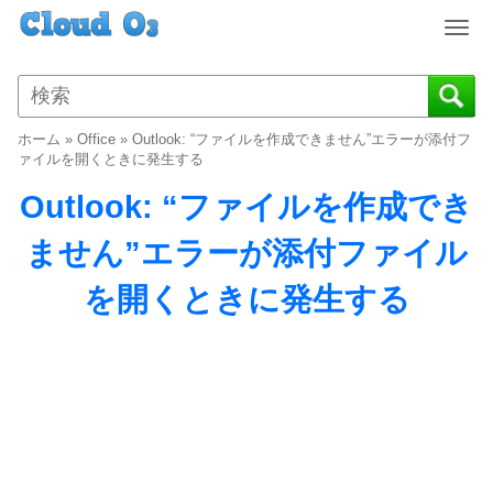
T
o
g
g
l
ホーム
»
Office
»
Outlook: “ファイルを作成できません”エラーが添付フ
e
ァイルを開くときに発生する
n
Outlook: “ファイルを作成でき
a
v
ません”エラーが添付ファイル
i
g
を開くときに発生する
a
t
i
o
n