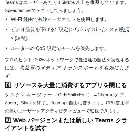
Teamsはユーザーあたり1.5Mbps以上を推奨しています。
Speedtest.netでテストしてみましょ
う
。
Wi-Fi 経由で有線イーサネットを使用します。
ビデオ品質を下げる: [設定] >
>
[デバイス]
[テスト通話]
> [調整]。
ルーターの QoS 設定でチームを優先します。
プロのヒント: 2026 ネットワークで低遅延の魔法を実現する
には、
高品質のメディア トランスポートを有効にしま
す。
6️⃣ リソースを大量に消費するアプリを閉じる
タスクマネージャー（Ctrl+Shift+Esc）→Chromeタブ、
Zoom、Slackを終了。Teamsは自由に使えます。CPU使用率
の高いユーザーをアクティビティビューで監視できます。
7️⃣ Web バージョンまたは新しい Teams クラ
イアントを試す