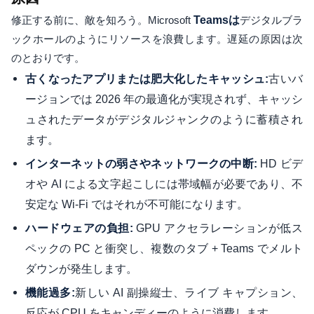
修正する前に、敵を知ろう。Microsoft
Teamsは
デジタルブラ
ックホールのようにリソースを浪費します。遅延の原因は次
のとおりです。
古いバ
古くなったアプリまたは肥大化したキャッシュ:
ージョンでは 2026 年の最適化が実現されず、キャッシ
ュされたデータがデジタルジャンクのように蓄積され
ます。
HD ビデ
インターネットの弱さやネットワークの中断:
オや AI による文字起こしには帯域幅が必要であり、不
安定な Wi-Fi ではそれが不可能になります。
GPU アクセラレーションが低ス
ハードウェアの負担:
ペックの PC と衝突し、複数のタブ + Teams でメルト
ダウンが発生します。
新しい AI 副操縦士、ライブ キャプション、
機能過多:
反応が CPU をキャンディーのように消費します。