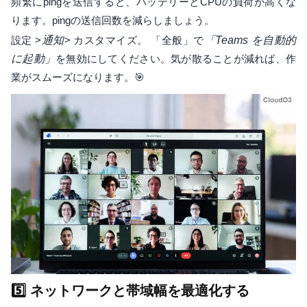
頻繁にpingを送信すると、バッテリーとCPUの負荷が高くな
ります。pingの送信回数を減らしましょう。
設定 >
通知
> カスタマイズ。 「全般」で
「Teams を自動的
に起動」
を無効にしてください。気が散ることが減れば、作
業がスムーズになります。🎯
5️⃣ ネットワークと帯域幅を最適化する