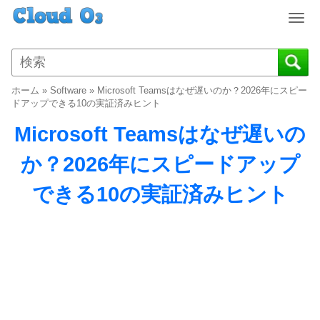
T
o
g
g
l
ホーム
»
Software
»
Microsoft Teamsはなぜ遅いのか？2026年にスピー
e
ドアップできる10の実証済みヒント
n
Microsoft Teamsはなぜ遅いの
a
v
か？2026年にスピードアップ
i
g
できる10の実証済みヒント
a
t
i
o
n