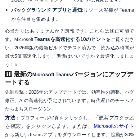
リソース泥棒が Teams
バックグラウンド アプリと通知:
から注目を集めます。
心当たりはありませんか？朗報です。これらは修正可能で
す。Microsoft
Teamsを高速化する10のヒント
をご覧くださ
い。2026年版の最新ビルドでテスト済みで、読み込み時間が
最大5倍高速化します。準備はいいですか？最適化しましょ
う！⭐
1️⃣ 最新の
バージョンにアップデ
Microsoft Teams
ートする
先制攻撃：2026年のアップデートでは、効率性の調整、バグ
修正、AIの高速化が予定されています。時代遅れのチーム？
たちまちスローダウン。
方法：
プロフィール写真をクリックし、
「更新プログラム
を確認」をクリックします。または、
Microsoftのサイト
から新しいTeamsアプリをダウンロードします。起動が30%