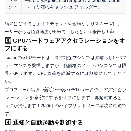
マッ
~/Library/Application Support/Microsoft/Teams
ク：
→ ゴミ箱のキャッシュ フォルダー。
結果はどうでしょう？チャットや会議がよりスムーズに。ユ
ーザーからは応答速度が40%向上したという報告も！👍
3️⃣ GPUハードウェアアクセラレーションをオ
フにする
TeamsのGPUモードは、高性能なマシンでは素晴らしいパフ
ォーマンスを発揮しますが、低価格のノートパソコンでは限
界があります。CPU負荷を軽減するには無効にしてくださ
い。
プロフィール写真 >
設定
>
一般>
GPUハードウェアアクセラ
レーションを有効にするを
オフにします。再起動すると、
ラグが消えます！2026年のハイブリッドワーク環境に最適で
す。
4️⃣ 通知と自動起動を制御する