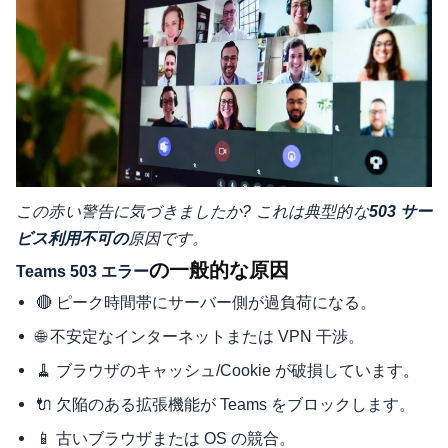
この赤い警告に気づきましたか? これは典型的な
503 サー
ビス利用不可の
原因です。
の一般的な原因
Teams 503 エラー
🔴 ピーク時間帯にサーバー側が過負荷になる。
🌐 不安定なインターネットまたは VPN 干渉。
🧹 ブラウザのキャッシュ/Cookie が破損しています。
🔌 欠陥のある拡張機能が Teams をブロックします。
📱 古いブラウザまたは OS の競合。