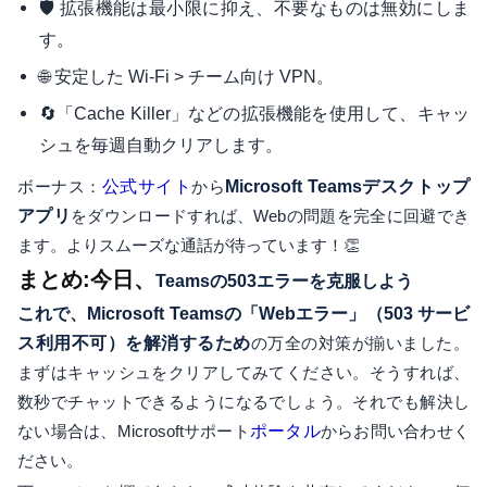
🛡️ 拡張機能は最小限に抑え、不要なものは無効にしま
す。
🌐 安定した Wi-Fi > チーム向け VPN。
🔄「Cache Killer」などの拡張機能を使用して、キャッ
シュを毎週自動クリアします。
ボーナス：
公式サイト
から
Microsoft Teamsデスクトップ
アプリ
をダウンロードすれば、Webの問題を完全に回避でき
ます。よりスムーズな通話が待っています！👏
まとめ:今日、
Teamsの503エラーを克服しよう
これで、Microsoft Teamsの「Webエラー」（503 サービ
ス利用不可）を解消するため
の万全の対策が揃いました。
まずはキャッシュをクリアしてみてください。そうすれば、
数秒でチャットできるようになるでしょう。それでも解決し
ない場合は、Microsoftサポート
ポータル
からお問い合わせく
ださい。