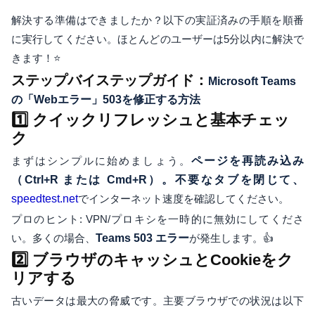
解決する準備はできましたか？以下の実証済みの手順を順番
に実行してください。ほとんどのユーザーは5分以内に解決で
きます！⭐
ステップバイステップガイド：
Microsoft Teams
の「Webエラー」503を修正する方法
1️⃣ クイックリフレッシュと基本チェッ
ク
まずはシンプルに始めましょう。
ページを再読み込み
（Ctrl+R または Cmd+R）。不要なタブを閉じて、
speedtest.net
でインターネット速度を確認してください。
プロのヒント: VPN/プロキシを一時的に無効にしてくださ
い。多くの場合、
Teams 503 エラー
が発生します。👍
2️⃣ ブラウザのキャッシュとCookieをク
リアする
古いデータは最大の脅威です。主要ブラウザでの状況は以下