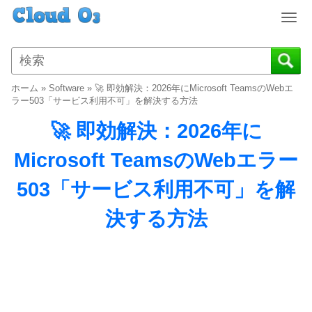
T
o
g
g
l
ホーム
»
Software
»
🚀 即効解決：2026年にMicrosoft TeamsのWebエ
e
ラー503「サービス利用不可」を解決する方法
n
🚀 即効解決：2026年に
a
v
Microsoft TeamsのWebエラー
i
g
503「サービス利用不可」を解
a
t
決する方法
i
o
n