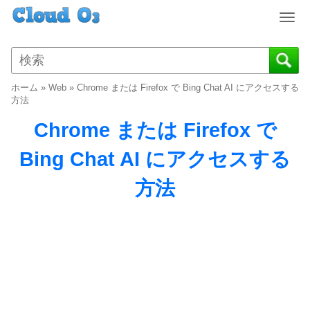
T
o
g
g
l
ホーム
»
Web
»
Chrome または Firefox で Bing Chat AI にアクセスする
e
方法
n
Chrome または Firefox で
a
v
Bing Chat AI にアクセスする
i
g
方法
a
t
i
o
n