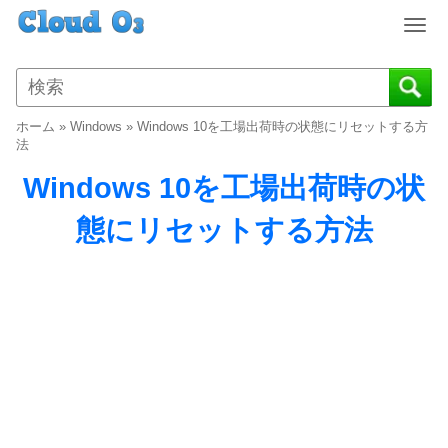
T
o
g
g
l
ホーム
»
Windows
»
Windows 10を工場出荷時の状態にリセットする方
e
法
n
Windows 10を工場出荷時の状
a
v
態にリセットする方法
i
g
a
t
i
o
n