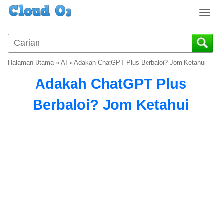
T
o
g
g
l
Halaman Utama
»
AI
»
Adakah ChatGPT Plus Berbaloi? Jom Ketahui
e
n
Adakah ChatGPT Plus
a
v
Berbaloi? Jom Ketahui
i
g
a
t
i
o
n