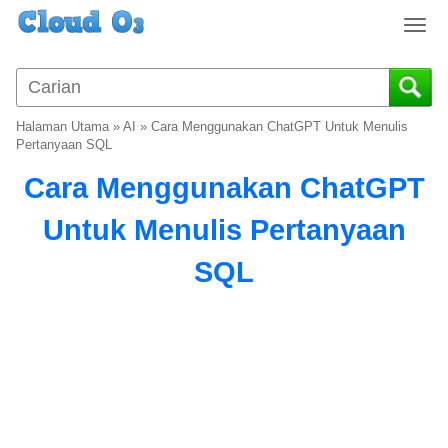
T
o
g
g
l
Halaman Utama
»
AI
»
Cara Menggunakan ChatGPT Untuk Menulis
e
Pertanyaan SQL
n
Cara Menggunakan ChatGPT
a
v
Untuk Menulis Pertanyaan
i
g
SQL
a
t
i
o
n