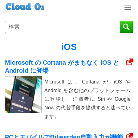
T
o
g
g
l
e
iOS
n
a
Microsoft の Cortana がまもなく iOS と
v
i
Android に登場
g
Microsoft は、Cortana が iOS や
a
t
Android を含む他のプラットフォーム
i
に登場し、消費者に Siri や Google
o
Now の代替手段を提供すると述べてい
n
ます。
PCとモバイルでBitwarden自動入力が機能