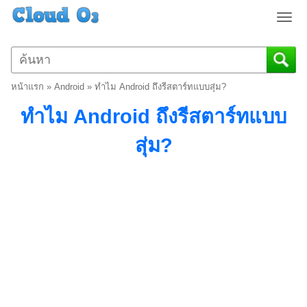
T
o
g
g
l
หน้าแรก
»
Android
»
ทำไม Android ถึงรีสตาร์ทแบบสุ่ม?
e
n
ทำไม Android ถึงรีสตาร์ทแบบ
a
v
สุ่ม?
i
g
a
t
i
o
n