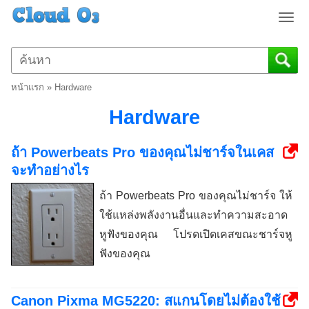
T
o
g
g
l
หน้าแรก
»
Hardware
e
n
Hardware
a
v
ถ้า Powerbeats Pro ของคุณไม่ชาร์จในเคส
i
จะทำอย่างไร
g
a
ถ้า Powerbeats Pro ของคุณไม่ชาร์จ ให้
t
ใช้แหล่งพลังงานอื่นและทำความสะอาด
i
o
หูฟังของคุณ โปรดเปิดเคสขณะชาร์จหู
n
ฟังของคุณ
Canon Pixma MG5220: สแกนโดยไม่ต้องใช้