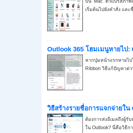
บน Mac ตัวแปรสภาพแวดล
เริ่มต้นไปยังคำสั่ง แล
Outlook 365 โฮมเมนูหายไป: 6 ก
หากปุ่มหน้าแรกหายไ
Ribbon วิธีแก้ปัญหาด่ว
วิธีสร้างรายชื่อการแจกจ่ายใน Out
ต้องการส่งอีเมลถึงผู้
ใน Outlook? นี่คือวิธี