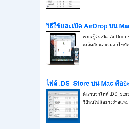
วิธีใช้และเปิด AirDrop บน Ma
เรียนรู้วิธีเปิด AirDr
เคล็ดลับและวิธีแก้ไขปัญ
ไฟล์ .DS_Store บน Mac คือ
ค้นพบว่าไฟล์ .DS_sto
วิธีลบไฟล์อย่างง่ายแล