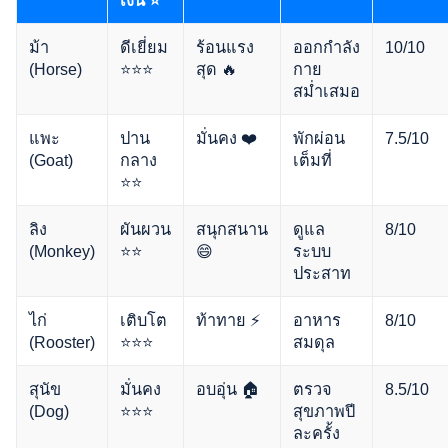
เงิน ⭐
ม้า
ดีเยี่ยม
ร้อนแรง
ออกกำลัง
10/10
(Horse)
⭐⭐⭐
สุด 🔥
กาย
สม่ำเสมอ
แพะ
ปาน
มั่นคง ❤️
พักผ่อน
7.5/10
(Goat)
กลาง
เต็มที่
⭐⭐
ลิง
ผันผวน
สนุกสนาน
ดูแล
8/10
(Monkey)
⭐⭐
😄
ระบบ
ประสาท
ไก่
เติบโต
ท้าทาย ⚡
อาหาร
8/10
(Rooster)
⭐⭐⭐
สมดุล
สุนัข
มั่นคง
อบอุ่น 🏠
ตรวจ
8.5/10
(Dog)
⭐⭐⭐
สุขภาพปี
ละครั้ง