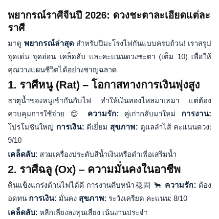
พยากรณ์ราศีจีนปี 2026: ดวงชะตาละเอียดแต่ละ
ราศี
มาดู
พยากรณ์ล่าสุด
สำหรับปีมะโรงไฟกันแบบครบถ้วน! เราสรุป
จุดเด่น จุดอ่อน เคล็ดลับ และคะแนนดวงชะตา (เต็ม 10) เพื่อให้
คุณวางแผนชีวิตได้อย่างชาญฉลาด
1. ราศีหนู (Rat) – โอกาสทางการเงินพุ่งสูง
ธาตุน้ำของหนูเข้ากันกับไฟ ทำให้เงินทองไหลมาเทมา แต่ต้อง
ควบคุมการใช้จ่าย 😊
ความรัก:
คู่เก่ากลับมาใหม่
การงาน:
โปรโมชันใหญ่
การเงิน:
ดีเยี่ยม
สุขภาพ:
ดูแลลำไส้ คะแนนดวง:
9/10
เคล็ดลับ:
สวมเครื่องประดับสีน้ำเงินหรือดำเพื่อเสริมน้ำ
2. ราศีฉลู (Ox) – ความมั่นคงในอาชีพ
ดินแข็งแกร่งต้านไฟได้ดี การงานคืบหน้า稳固 🐂
ความรัก:
ต้อง
อดทน
การเงิน:
มั่นคง
สุขภาพ:
ระวังเครียด คะแนน: 8/10
เคล็ดลับ:
หลีกเลี่ยงลงทุนเสี่ยง เน้นงานประจำ