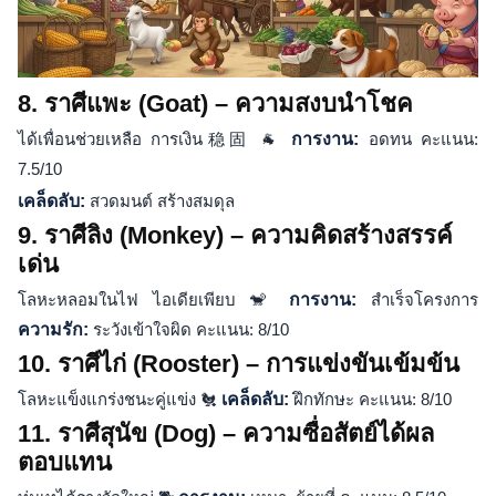
8. ราศีแพะ (Goat) – ความสงบนำโชค
ได้เพื่อนช่วยเหลือ การเงิน稳固 🐐
การงาน:
อดทน คะแนน:
7.5/10
เคล็ดลับ:
สวดมนต์ สร้างสมดุล
9. ราศีลิง (Monkey) – ความคิดสร้างสรรค์
เด่น
โลหะหลอมในไฟ ไอเดียเพียบ 🐒
การงาน:
สำเร็จโครงการ
ความรัก:
ระวังเข้าใจผิด คะแนน: 8/10
10. ราศีไก่ (Rooster) – การแข่งขันเข้มข้น
โลหะแข็งแกร่งชนะคู่แข่ง 🐔
เคล็ดลับ:
ฝึกทักษะ คะแนน: 8/10
11. ราศีสุนัข (Dog) – ความซื่อสัตย์ได้ผล
ตอบแทน