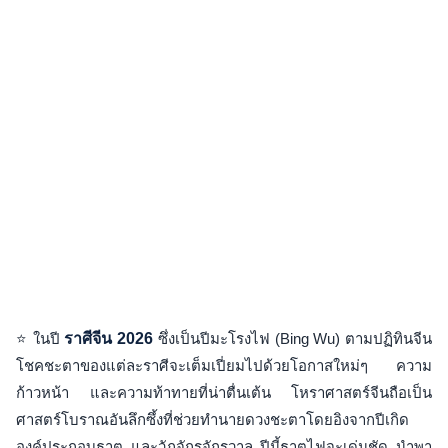
⭐ ในปี
ราศีจีน 2026
ซึ่งเป็นปีมะโรงไฟ (Bing Wu) ตามปฏิทินจีน
โชคชะตาของแต่ละราศีจะเต็มเปี่ยมไปด้วยโอกาสใหม่ๆ ความ
ก้าวหน้า และความท้าทายที่น่าตื่นเต้น โหราศาสตร์จีนถือเป็น
ศาสตร์โบราณอันลึกซึ้งที่ช่วยทำนายดวงชะตาโดยอิงจากปีเกิด
องค์ประกอบธาตุ และวัฏจักรจักรวาล ปีนี้ธาตุไฟจะเด่นชัด นำพา