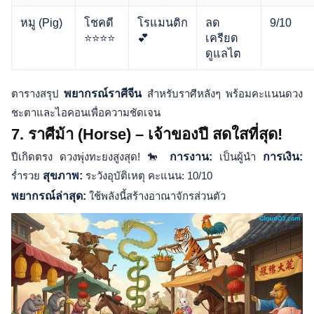
หมู (Pig)
โชคดี
โรแมนติก
ลด
9/10
⭐⭐⭐⭐
💕
เครียด
ดูแลไต
ตารางสรุป
พยากรณ์ราศีจีน
สำหรับราศีหลังๆ พร้อมคะแนนดวง
ชะตาและไอคอนเพื่อความชัดเจน
7. ราศีม้า (Horse) – เจ้าของปี สดใสที่สุด!
ปีเกิดตรง ดวงพุ่งทะยงสูงสุด! 🐎
การงาน:
เป็นผู้นำ
การเงิน:
ร่ำรวย
สุขภาพ:
ระวังอุบัติเหตุ คะแนน: 10/10
พยากรณ์ล่าสุด:
ใช้พลังนี้สร้างอาณาจักรส่วนตัว