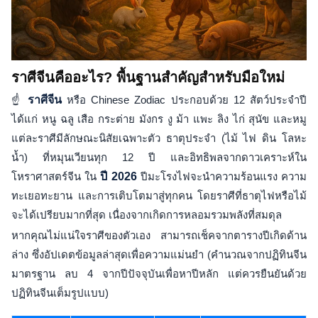
ราศีจีนคืออะไร? พื้นฐานสำคัญสำหรับมือใหม่
☝️
ราศีจีน
หรือ Chinese Zodiac ประกอบด้วย 12 สัตว์ประจำปี
ได้แก่ หนู ฉลู เสือ กระต่าย มังกร งู ม้า แพะ ลิง ไก่ สุนัข และหมู
แต่ละราศีมีลักษณะนิสัยเฉพาะตัว ธาตุประจำ (ไม้ ไฟ ดิน โลหะ
น้ำ) ที่หมุนเวียนทุก 12 ปี และอิทธิพลจากดาวเคราะห์ใน
โหราศาสตร์จีน ใน
ปี 2026
ปีมะโรงไฟจะนำความร้อนแรง ความ
ทะเยอทะยาน และการเติบโตมาสู่ทุกคน โดยราศีที่ธาตุไฟหรือไม้
จะได้เปรียบมากที่สุด เนื่องจากเกิดการหลอมรวมพลังที่สมดุล
หากคุณไม่แน่ใจราศีของตัวเอง สามารถเช็คจากตารางปีเกิดด้าน
ล่าง ซึ่งอัปเดตข้อมูลล่าสุดเพื่อความแม่นยำ (คำนวณจากปฏิทินจีน
มาตรฐาน ลบ 4 จากปีปัจจุบันเพื่อหาปีหลัก แต่ควรยืนยันด้วย
ปฏิทินจีนเต็มรูปแบบ)