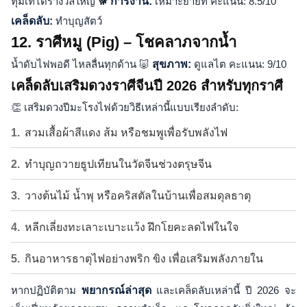
ทุ่มเทได้รางวัลใหญ่ 🐕
การงาน:
เหมาะย้ายที่ คะแนน: 8.5/10
เคล็ดลับ:
ทำบุญสัตว์
12. ราศีหมู (Pig) – โชคลาภจากน้ำ
น้ำดับไฟพอดี ไหลลื่นทุกด้าน 🐷
สุขภาพ:
ดูแลไต คะแนน: 9/10
เคล็ดลับเสริมดวงราศีจีนปี 2026 สำหรับทุกราศี
👏 เสริมดวงปีมะโรงไฟด้วยวิธีเหล่านี้แบบเรียงลำดับ:
สวมเสื้อผ้าสีแดง ส้ม หรือชมพูเพื่อรับพลังไฟ
ทำบุญถวายธูปเทียนในวัดจีนช่วงตรุษจีน
วางต้นไม้ น้ำพุ หรือคริสตัลในบ้านเพื่อสมดุลธาตุ
หลีกเลี่ยงทะเลาะเบาะแว้ง ฝึกโยคะลดไฟในใจ
กินอาหารธาตุไฟอย่างพริก ขิง เพื่อเสริมพลังภายใน
หากปฏิบัติตาม
พยากรณ์ล่าสุด
และเคล็ดลับเหล่านี้ ปี 2026 จะ