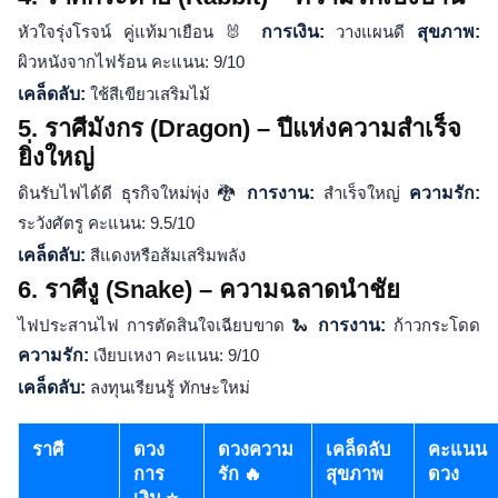
หัวใจรุ่งโรจน์ คู่แท้มาเยือน 🐰
การเงิน:
วางแผนดี
สุขภาพ:
ผิวหนังจากไฟร้อน คะแนน: 9/10
เคล็ดลับ:
ใช้สีเขียวเสริมไม้
5. ราศีมังกร (Dragon) – ปีแห่งความสำเร็จ
ยิ่งใหญ่
ดินรับไฟได้ดี ธุรกิจใหม่พุ่ง 🐉
การงาน:
สำเร็จใหญ่
ความรัก:
ระวังศัตรู คะแนน: 9.5/10
เคล็ดลับ:
สีแดงหรือส้มเสริมพลัง
6. ราศีงู (Snake) – ความฉลาดนำชัย
ไฟประสานไฟ การตัดสินใจเฉียบขาด 🐍
การงาน:
ก้าวกระโดด
ความรัก:
เงียบเหงา คะแนน: 9/10
เคล็ดลับ:
ลงทุนเรียนรู้ ทักษะใหม่
ราศี
ดวง
ดวงความ
เคล็ดลับ
คะแนน
การ
รัก 🔥
สุขภาพ
ดวง