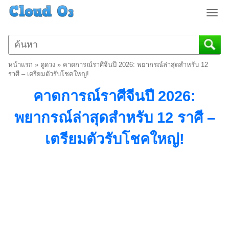
T
o
g
g
l
หน้าแรก
»
ดูดวง
»
คาดการณ์ราศีจีนปี 2026: พยากรณ์ล่าสุดสำหรับ 12
e
ราศี – เตรียมตัวรับโชคใหญ่!
n
คาดการณ์ราศีจีนปี 2026:
a
v
พยากรณ์ล่าสุดสำหรับ 12 ราศี –
i
g
เตรียมตัวรับโชคใหญ่!
a
t
i
o
n