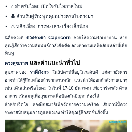
⭐ สำหรับโสด: เปิดใจรับโอกาสใหม่
💑 สำหรับคู่รัก: พูดคุยอย่างตรงไปตรงมา
⚠️ หลีกเลี่ยง: การทะเลาะเรื่องเล็กน้อย
นี่คือช่วงที่
ดวงชะตา Capricorn
ช่วยให้ความรักเบ่งบาน หาก
คุณรู้สึกว่าความสัมพันธ์กำลังจืดชืด ลองทำตามเคล็ดลับเหล่านี้เพื่อ
ฟื้นฟู
และคำแนะนำทั่วไป
ดวงสุขภาพ
สุขภาพของ
ราศีมังกร
ในสัปดาห์นี้อยู่ในระดับดี แต่ดาวอังคาร
อาจทำให้รู้สึกเหนื่อยล้าจากงานหนัก แนะนำให้ออกกำลังกายเบาๆ
เช่น เดินเล่นหรือโยคะ ในวันที่ 17-18 ธันวาคม เพื่อชาร์จพลัง ด้าน
อาหาร เน้นเมนูเพื่อสุขภาพเพื่อป้องกันปัญหาท้องไส้
สำหรับจิตใจ ลองฝึกสมาธิเพื่อจัดการความเครียด สัปดาห์นี้ดวง
ชะตาสนับสนุนการดูแลตัวเอง ทำให้คุณรู้สึกสดชื่นยิ่งขึ้น