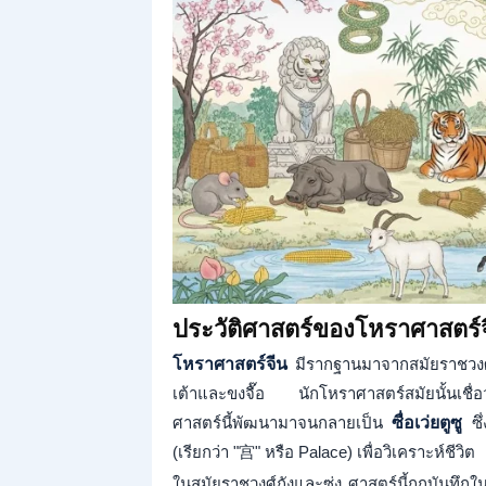
ประวัติศาสตร์ของโหราศาสตร์จ
โหราศาสตร์จีน
มีรากฐานมาจากสมัยราชวงศ์
เต้าและขงจื๊อ นักโหราศาสตร์สมัยนั้นเชื่อ
ศาสตร์นี้พัฒนามาจนกลายเป็น
ซื่อเว่ยตูซู
ซึ
(เรียกว่า "宫" หรือ Palace) เพื่อวิเคราะห์ชีวิต
ในสมัยราชวงศ์ถังและซ่ง ศาสตร์นี้ถูกบันทึกใ