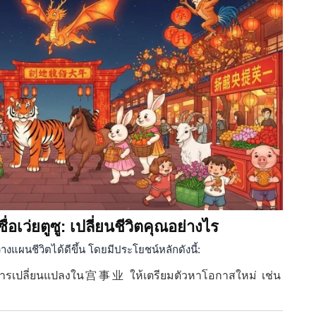
เว่ยตูซู: เปลี่ยนชีวิตคุณอย่างไร
างแผนชีวิตได้ดีขึ้น โดยมีประโยชน์หลักดังนี้:
รเปลี่ยนแปลงใน宫事业 ให้เตรียมตัวหาโอกาสใหม่ เช่น