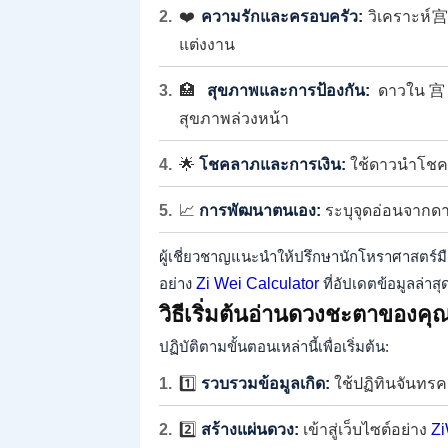
❤️
ความรักและครอบครัว:
วิเคราะห์宫夫
แต่งงาน
🏥
สุขภาพและการป้องกัน:
ดาวใน宫疾厄 
สุขภาพล่วงหน้า
🌟
โชคลาภและการเงิน:
ใช้ดาวนำโชคใน
📈
การพัฒนาตนเอง:
ระบุจุดอ่อนจากดา
ผู้เชี่ยวชาญแนะนำให้ปรึกษานักโหราศาสตร์
อย่าง
Zi Wei Calculator
ที่อัปเดตข้อมูลล่า
วิธีเริ่มต้นอ่านดวงชะตาของคุณ
ปฏิบัติตามขั้นตอนเหล่านี้เพื่อเริ่มต้น:
1️⃣
รวบรวมข้อมูลเกิด:
ใช้ปฏิทินจันทรคต
2️⃣
สร้างแผ่นดวง:
เข้าสู่เว็บไซต์อย่าง
Zi