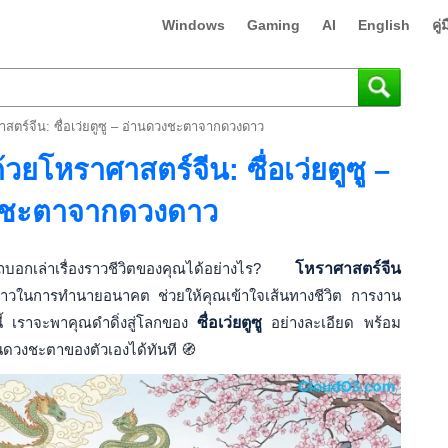
Windows
Gaming
AI
English
คู
ร์จีน: ซื่อเว่ยตูซู – อ่านดวงชะตาจากดวงดาว
โหราศาสตร์จีน: ซื่อเว่ยตูซู –
งชะตาจากดวงดาว
ถบอกเล่าเรื่องราวชีวิตของคุณได้อย่างไร?
โหราศาสตร์จีน
าวในการทำนายอนาคต ช่วยให้คุณเข้าใจเส้นทางชีวิต การงาน
 เราจะพาคุณดำดิ่งสู่โลกของ
ซื่อเว่ยตูซู
อย่างละเอียด พร้อม
่านดวงชะตาของตัวเองได้ทันที 🧭