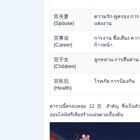
宫夫妻
ความรัก คู่ครอง การ
(Spouse)
แต่งงาน
宫事业
การงาน ชื่อเสียง คว
(Career)
ก้าวหน้า
宫子女
ลูกหลาน การสืบสาน
(Children)
宫疾厄
โรคภัย การป้องกัน
(Health)
ตารางนี้ครอบคลุม 12 宫 สำคัญ ซึ่งเป็นห
ออนไลน์ฟรีเพื่อสร้างแผ่นดวงเบื้องต้น