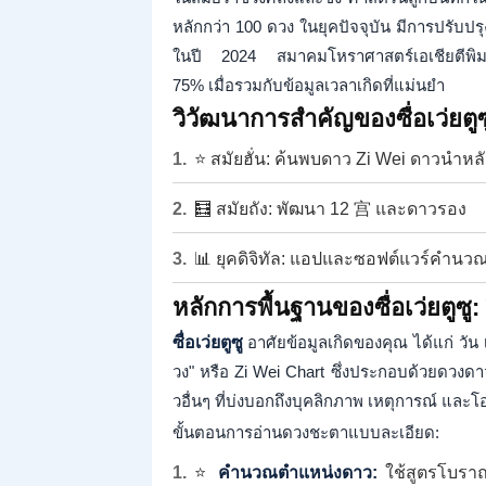
หลักกว่า 100 ดวง ในยุคปัจจุบัน มีการปรับปร
ในปี 2024 สมาคมโหราศาสตร์เอเชียตีพิมพ์รา
75% เมื่อรวมกับข้อมูลเวลาเกิดที่แม่นยำ
วิวัฒนาการสำคัญของซื่อเว่ยตูซ
⭐ สมัยฮั่น: ค้นพบดาว Zi Wei ดาวนำหล
🧮 สมัยถัง: พัฒนา 12 宫 และดาวรอง
📊 ยุคดิจิทัล: แอปและซอฟต์แวร์คำนวณ
หลักการพื้นฐานของซื่อเว่ยตูซู
ซื่อเว่ยตูซู
อาศัยข้อมูลเกิดของคุณ ได้แก่ วัน 
วง" หรือ Zi Wei Chart ซึ่งประกอบด้วยดวงดา
วอื่นๆ ที่บ่งบอกถึงบุคลิกภาพ เหตุการณ์ และ
ขั้นตอนการอ่านดวงชะตาแบบละเอียด:
⭐
คำนวณตำแหน่งดาว:
ใช้สูตรโบรา