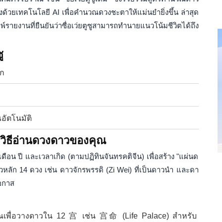
ุงด้วยเทคโนโลยี AI เพื่อคำนวณดวงชะตาให้แม่นยำยิ่งขึ้น ล่าสุด
ยงานที่ยืนยันว่าซื่อเว่ยตูซูสามารถทำนายแนวโน้มชีวิตได้ถึง
ู
ัก
อัตโนมัติ
: วิธีอ่านดวงดาวของคุณ
เดือน ปี และเวลาเกิด (ตามปฏิทินจันทรคติจีน) เพื่อสร้าง "แผ่นด
วหลัก 14 ดวง เช่น ดาวจักรพรรดิ (Zi Wei) ที่เป็นดาวนำ และดา
โอกาส
ณเพื่อวางดาวใน 12 宫 เช่น 宫命 (Life Palace) สำหรับ