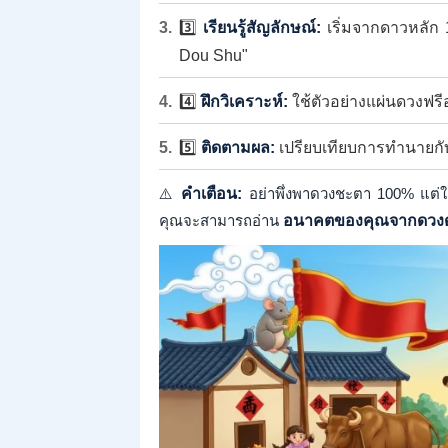
3️⃣
เรียนรู้สัญลักษณ์:
เริ่มจากดาวหลัก 
Dou Shu"
4️⃣
ฝึกวิเคราะห์:
ใช้ตัวอย่างแผ่นดวงฟรี
5️⃣
ติดตามผล:
เปรียบเทียบการทำนายกับเ
⚠️
คำเตือน:
อย่าพึ่งพาดวงชะตา 100% แต่ใช
คุณจะสามารถอ่าน
อนาคตของคุณจากดวง