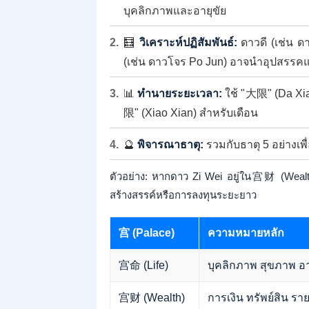
บุคลิกภาพและอายุขัย
🧮
วิเคราะห์ปฏิสัมพันธ์:
ดาวดี (เช่น 
(เช่น ดาวโจร Po Jun) อาจนำอุปสรรคแต
📊
ทำนายระยะเวลา:
ใช้ "大限" (Da Xian
限" (Xiao Xian) สำหรับเดือน
🔮
พิจารณาธาตุ:
รวมกับธาตุ 5 อย่างเพ
ตัวอย่าง: หากดาว Zi Wei อยู่ใน宫财 (Wealt
สร้างสรรค์หรือการลงทุนระยะยาว
宫 (Palace)
ความหมายหลัก
宫命 (Life)
บุคลิกภาพ สุขภาพ อา
宫财 (Wealth)
การเงิน ทรัพย์สิน ราย