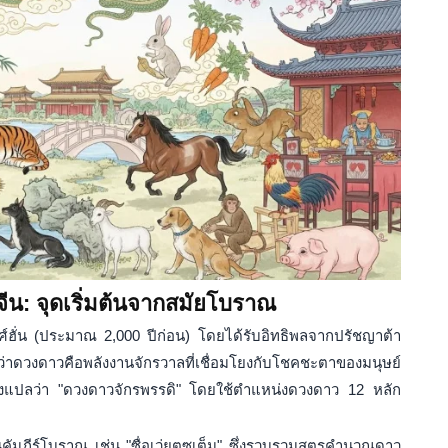
ีน: จุดเริ่มต้นจากสมัยโบราณ
ฮั่น (ประมาณ 2,000 ปีก่อน) โดยได้รับอิทธิพลจากปรัชญาต้า
ว่าดวงดาวคือพลังงานจักรวาลที่เชื่อมโยงกับโชคชะตาของมนุษย์
่งแปลว่า "ดวงดาวจักรพรรดิ" โดยใช้ตำแหน่งดวงดาว 12 หลัก
นคัมภีร์โบราณ เช่น "ซื่อเว่ยตูซูเต็ม" ซึ่งรวบรวมสูตรคำนวณดาว