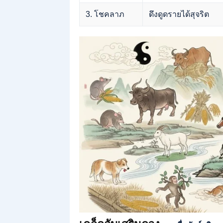
3. โชคลาภ
ดึงดูดรายได้สุจริต