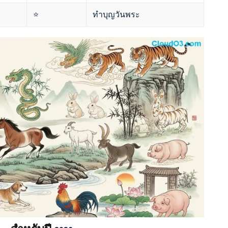
⭐
ทำบุญวันพระ