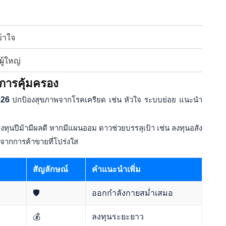
้าใจ
ู้ใหญ่
บการคุ้มครอง
026
ปกป้องสุขภาพจากโรคเครียด เช่น หัวใจ ระบบย่อย แนะนำ
งทุนปีม้ามีผลดี หากมีแผนออม ดาวช่วยบรรลุเป้า เช่น ลงทุนอสัง
ภจากการค้าขายที่โปร่งใส
สัญลักษณ์
คำแนะนำเพิ่ม
🛡️
ออกกำลังกายสม่ำเสมอ
💰
ลงทุนระยะยาว