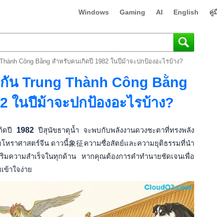
Windows
Gaming
AI
English
คู
g Thành Công Bằng สำหรับคนเกิดปี 1982 ในปีม้าจะปกป้องอะไรบ้าง?
องกัน Trung Thành Công Bằng
82 ในปีม้าจะปกป้องอะไรบ้าง?
เกิดปี
1982
ปีสุนัขธาตุน้ำ จะพบกับพลังงานดวงชะตาที่ทรงพลัง
หราศาสตร์จีน ดาวนี้象征ความซื่อสัตย์และความยุติธรรมที่นำ
เสริมความสำเร็จในทุกด้าน หากคุณต้องการคำทำนายชัดเจนเพื่อ
เข้าใจง่าย