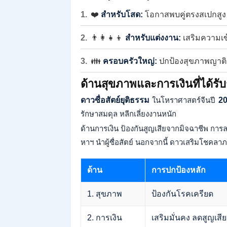
❤️
สำหรับโสด:
โอกาสพบคู่ตรงสเปกสูง
👨‍👩‍👧‍👦
สำหรับแต่งงาน:
เสริมความเข
👪
ครอบครัวใหญ่:
ปกป้องสุขภาพญาติผ
ด้านสุขภาพและการเงินที่ได้รั
ดาวซื่อสัตย์ยุติธรรม
ในโหราศาสตร์จีนปี
2
รักษาสมดุล หลีกเลี่ยงงานหนัก
ด้านการเงิน ป้องกันสูญเสียจากมิจฉาชีพ การล
หาฯ นำผู้ซื่อสัตย์ นอกจากนี้ ดาวเสริมโชคลา
ด้าน
การปกป้องหลัก
1. สุขภาพ
ป้องกันโรคเครียด
2. การเงิน
เสริมมั่นคง ลดสูญเสีย