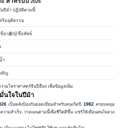
สำหรับปี
รรม
2026
นปีม้า ปฏิบัติตามนี้:
เสริมยุติธรรม
ขียว象征ซื่อสัตย์
ส
น้ำ
ำคัญ
มโหราศาสตร์จีนปีอื่นๆ เพื่อข้อมูลเพิ่ม
ั่นใจในปีม้า
026
เป็นพลังป้องกันยอดเยี่ยมสำหรับคนเกิดปี
1982
ครอบคลุม
ความสำเร็จ วางแผนตามนี้เพื่อชีวิตดีขึ้น แชร์ให้เพื่อนสนใจดวง
น เป็นแนวทาง ไม่ใช่絕對 ใช้ประกอบตัดสินใจ)