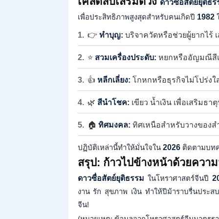
เคล็ดลับเสริมดวง
ดาวซื่อสัตย์ยุติธ
เพื่อประสิทธิภาพสูงสุดสำหรับคนเกิดปี
1982
ใ
👉
ทำบุญ:
บริจาควัดหรือช่วยผู้ยากไร้ 
⭐
สวมเครื่องประดับ:
หยกหรืออัญมณีสีเ
👍
หลีกเลี่ยง:
โกหกหรือธุรกิจไม่โปร่งใ
🌿
สีนำโชค:
เขียว น้ำเงิน เพื่อเสริมธาตุ
🏠
ทิศมงคล:
ทิศเหนือสำหรับวางของส
ปฏิบัติเหล่านี้ทำให้มั่นใจใน
2026
ติดตามบทควา
สรุป: ก้าวไปข้างหน้าด้วยความม
ดาวซื่อสัตย์ยุติธรรม
ในโหราศาสตร์จีนปี
2
งาน รัก สุขภาพ เงิน ทำให้ปีม้าราบรื่นประสบ
จีน!
(หมายเหตุ: ข้อมูลจากโหราศาสตร์จีนมาตรฐา