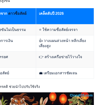
สูงขึ้น
งจาก
ดาวซื่อสัตย์
เคล็ดลับปี 2026
่งขันไม่เป็นธรรม
⭐ ใช้ความซื่อสัตย์เจรจา
งการเงิน
👍 วางแผนล่วงหน้า หลีกเลี่ยง
เสี่ยงสูง
ทรยศ
👉 สร้างเครือข่ายไว้วางใจ
่อสัตย์
💼 เตรียมเอกสารชัดเจน
ทรคติ ช่วยนำไปปรับใช้จริง