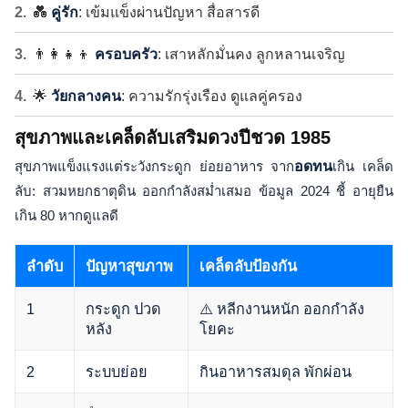
💑
คู่รัก
: เข้มแข็งผ่านปัญหา สื่อสารดี
👨‍👩‍👧‍👦
ครอบครัว
: เสาหลักมั่นคง ลูกหลานเจริญ
🌟
วัยกลางคน
: ความรักรุ่งเรือง ดูแลคู่ครอง
สุขภาพและเคล็ดลับเสริมดวงปีชวด 1985
สุขภาพแข็งแรงแต่ระวังกระดูก ย่อยอาหาร จาก
อดทน
เกิน เคล็ด
ลับ: สวมหยกธาตุดิน ออกกำลังสม่ำเสมอ ข้อมูล 2024 ชี้ อายุยืน
เกิน 80 หากดูแลดี
ลำดับ
ปัญหาสุขภาพ
เคล็ดลับป้องกัน
1
กระดูก ปวด
⚠️ หลีกงานหนัก ออกกำลัง
หลัง
โยคะ
2
ระบบย่อย
กินอาหารสมดุล พักผ่อน