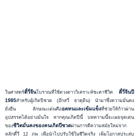
ในศาสตร์
ตี๋วี่จีน
โบราณที่ใช้ดวงดาววิเคราะห์ชะตาชีวิต
ตี๋วี่จีนปี
1985
สำหรับผู้เกิดปีชวด (อ๊กสวี่ ธาตุดิน) นำมาซึ่งความมั่นคง
ยั่งยืน ลักษณะเด่นคือ
อดทนและเข้มแข็ง
ที่ช่วยให้ก้าวผ่าน
อุปสรรคได้อย่างมั่นใจ หากคุณเกิดปีนี้ บทความนี้จะเผยจุดเด่น
ของ
ชีวิตมั่นคงของคนเกิดปีชวด
ผ่านการตีความสมัยใหม่จาก
หลักตี๋วี่ 12 ภพ เพื่อนำไปปรับใช้ในชีวิตจริง เพิ่มโอกาสประสบ