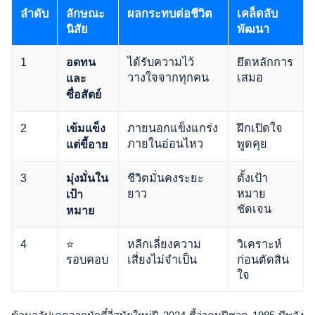
ลำดับ
ลักษณะ
ผลกระทบต่อชีวิต
เคล็ดลับ
นิสัย
พัฒนา
1
ได้รับความไว้
ยึดหลักการ
อดทน
วางใจจากทุกคน
เสมอ
และ
ซื่อสัตย์
2
ภายนอกแข็งแกร่ง
ฝึกเปิดใจ
เข้มแข็ง
ภายในอ่อนไหว
พูดคุย
แต่ขี้อาย
3
ชีวิตมั่นคงระยะ
ตั้งเป้า
มุ่งมั่นใน
ยาว
หมาย
เป้า
ชัดเจน
หมาย
4
⭐
หลีกเลี่ยงความ
วิเคราะห์
รอบคอบ
เสี่ยงไม่จำเป็น
ก่อนตัดสิน
ใจ