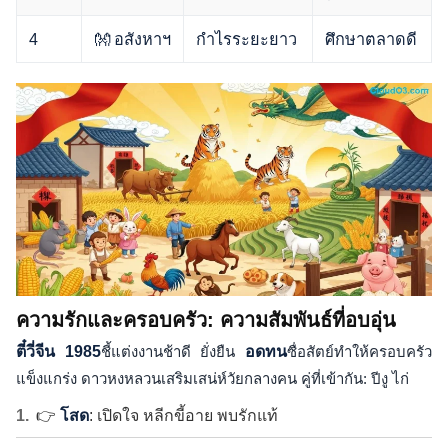
4
👐 อสังหาฯ
กำไรระยะยาว
ศึกษาตลาดดี
ความรักและครอบครัว: ความสัมพันธ์ที่อบอุ่น
ตี๋วี่จีน 1985
ชี้แต่งงานช้าดี ยั่งยืน
อดทน
ซื่อสัตย์ทำให้ครอบครัว
แข็งแกร่ง ดาวหงหลวนเสริมเสน่ห์วัยกลางคน คู่ที่เข้ากัน: ปีงู ไก่
👉
โสด
: เปิดใจ หลีกขี้อาย พบรักแท้