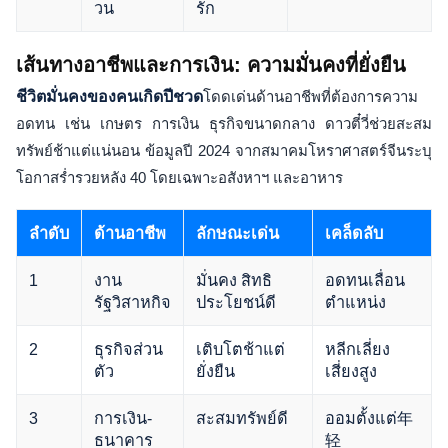
วน
รัก
เส้นทางอาชีพและการเงิน: ความมั่นคงที่ยั่งยืน
ชีวิตมั่นคงของคนเกิดปีชวด
โดดเด่นด้านอาชีพที่ต้องการความ
อดทน เช่น เกษตร การเงิน ธุรกิจขนาดกลาง ดาวตี๋วี่ช่วยสะสม
ทรัพย์ช้าแต่แน่นอน ข้อมูลปี 2024 จากสมาคมโหราศาสตร์จีนระบุ
โอกาสร่ำรวยหลัง 40 โดยเฉพาะอสังหาฯ และอาหาร
ลำดับ
ด้านอาชีพ
ลักษณะเด่น
เคล็ดลับ
1
งาน
มั่นคง สิทธิ
อดทนเลื่อน
รัฐวิสาหกิจ
ประโยชน์ดี
ตำแหน่ง
2
ธุรกิจส่วน
เติบโตช้าแต่
หลีกเลี่ยง
ตัว
ยั่งยืน
เสี่ยงสูง
3
การเงิน-
สะสมทรัพย์ดี
ออมตั้งแต่年
ธนาคาร
轻