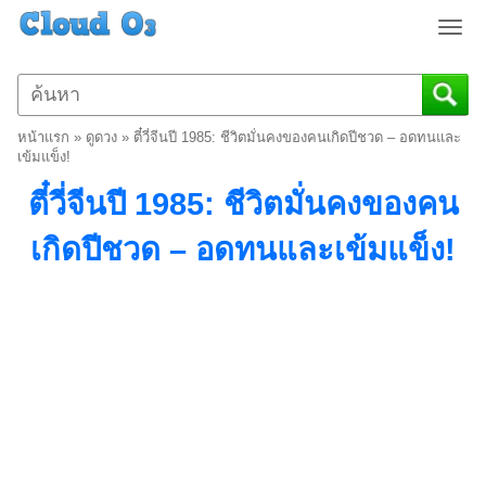
T
o
g
g
l
หน้าแรก
»
ดูดวง
»
ตี๋วี่จีนปี 1985: ชีวิตมั่นคงของคนเกิดปีชวด – อดทนและ
e
เข้มแข็ง!
n
ตี๋วี่จีนปี 1985: ชีวิตมั่นคงของคน
a
v
เกิดปีชวด – อดทนและเข้มแข็ง!
i
g
a
t
i
o
n