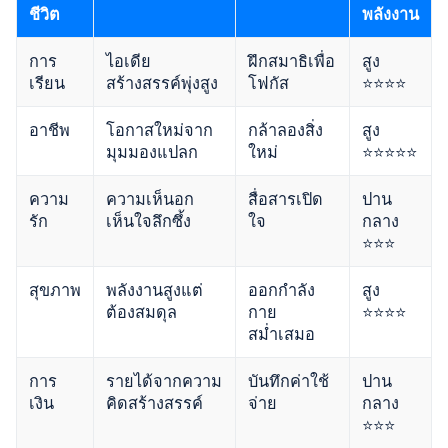
ชีวิต
พลังงาน
การ
ไอเดีย
ฝึกสมาธิเพื่อ
สูง
เรียน
สร้างสรรค์พุ่งสูง
โฟกัส
⭐⭐⭐⭐
อาชีพ
โอกาสใหม่จาก
กล้าลองสิ่ง
สูง
มุมมองแปลก
ใหม่
⭐⭐⭐⭐⭐
ความ
ความเห็นอก
สื่อสารเปิด
ปาน
รัก
เห็นใจลึกซึ้ง
ใจ
กลาง
⭐⭐⭐
สุขภาพ
พลังงานสูงแต่
ออกกำลัง
สูง
ต้องสมดุล
กาย
⭐⭐⭐⭐
สม่ำเสมอ
การ
รายได้จากความ
บันทึกค่าใช้
ปาน
เงิน
คิดสร้างสรรค์
จ่าย
กลาง
⭐⭐⭐