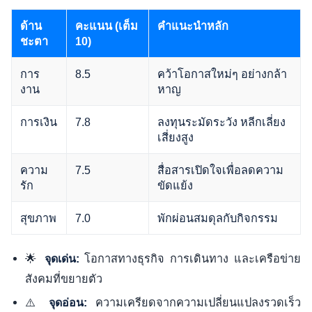
ด้าน
คะแนน (เต็ม
คำแนะนำหลัก
ชะตา
10)
การ
8.5
คว้าโอกาสใหม่ๆ อย่างกล้า
งาน
หาญ
การเงิน
7.8
ลงทุนระมัดระวัง หลีกเลี่ยง
เสี่ยงสูง
ความ
7.5
สื่อสารเปิดใจเพื่อลดความ
รัก
ขัดแย้ง
สุขภาพ
7.0
พักผ่อนสมดุลกับกิจกรรม
🌟
โอกาสทางธุรกิจ การเดินทาง และเครือข่าย
จุดเด่น:
สังคมที่ขยายตัว
⚠️
ความเครียดจากความเปลี่ยนแปลงรวดเร็ว
จุดอ่อน: