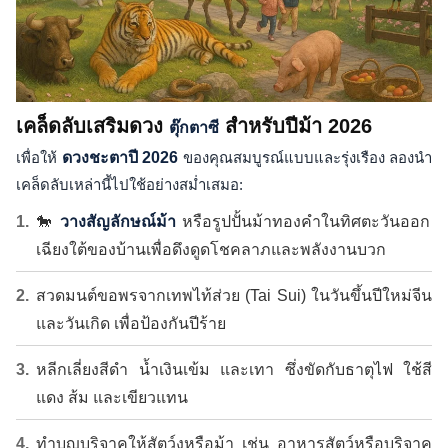
เคล็ดลับเสริมดวง
สำหรับปีม้า 2026
ตุ๊กตาซี
เพื่อให้
ดวงชะตาปี 2026
ของคุณสมบูรณ์แบบและรุ่งเรือง ลองนำ
เคล็ดลับเหล่านี้ไปใช้อย่างสม่ำเสมอ:
🐎
วางสัญลักษณ์ม้า
หรือรูปปั้นม้าทองคำในทิศตะวันออก
เฉียงใต้ของบ้านเพื่อดึงดูดโชคลาภและพลังงานบวก
สวดมนต์ขอพรจากเทพไท้ส่วย (Tai Sui) ในวันขึ้นปีใหม่จีน
และวันเกิด เพื่อป้องกันปีร้าย
หลีกเลี่ยงสีดำ น้ำเงินเข้ม และเทา ซึ่งขัดกับธาตุไฟ ใช้สี
แดง ส้ม และเขียวแทน
ทำบุญบริจาคให้สัตว์งูหรือม้า เช่น อาหารสัตว์หรือบริจาค