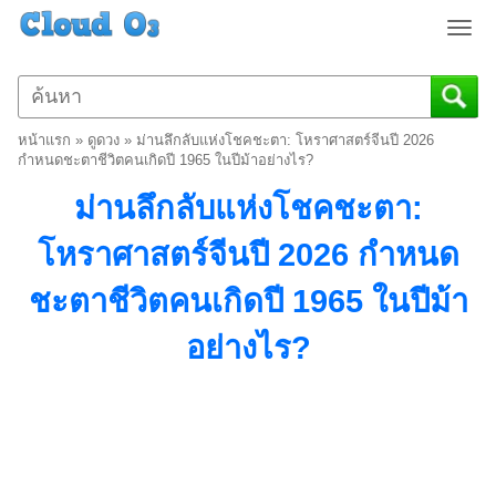
T
o
g
g
l
หน้าแรก
»
ดูดวง
»
ม่านลึกลับแห่งโชคชะตา: โหราศาสตร์จีนปี 2026
e
กำหนดชะตาชีวิตคนเกิดปี 1965 ในปีม้าอย่างไร?
n
ม่านลึกลับแห่งโชคชะตา:
a
v
โหราศาสตร์จีนปี 2026 กำหนด
i
g
ชะตาชีวิตคนเกิดปี 1965 ในปีม้า
a
t
อย่างไร?
i
o
n