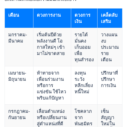
เดือน
ดวงการงาน
ดวงการ
เคล็ดลับ
เงิน
เสริม
มกราคม-
เริ่มต้นปีด้วย
รายได้
วางแผน
มีนาคม
พลังงานดี โอ
มั่นคง
งบ
กาสใหม่ๆ เข้า
เก็บออม
ประมาณ
มาไม่ขาดสาย
เพื่อ
ราย
ทุนสำรอง
เดือน
เมษายน-
ท้าทายจาก
ลงทุน
ปรึกษาที่
มิถุนายน
เพื่อนร่วมงาน
ระวัง
ปรึกษา
หรือการ
หลีกเลี่ยง
การเงิน
แข่งขัน ใช้ไหว
หนี้ใหม่
พริบแก้ปัญหา
กรกฎาคม-
เลื่อนตำแหน่ง
โชคลาภ
เซ็น
กันยายน
หรือเปลี่ยนงาน
จาก
สัญญา
สู่ตำแหน่งที่ดี
พันธมิตร
ใหม่ใน