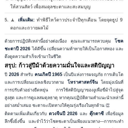
ให้สวนสัตว์ เพื่อสมดุลชะตาและสะสมบุญ
🧘
เพิ่มเติม:
ทำพิธีไหว้ดาวประจำปีทุกเดือน โดยจุดธูป 9
ดอกและถวายผลไม้
ด้วยการปฏิบัติเหล่านี้อย่างต่อเนื่อง คุณจะสามารถควบคุม
โชค
ชะตาปี 2026
ได้ดีขึ้น เปลี่ยนความท้าทายให้เป็นโอกาสทอง และ
ดึงดูดความสำเร็จเข้ามาในชีวิต
สรุป: ก้าวสู่ปีม้าด้วยความมั่นใจและสติปัญญา
ปี
2026
สำหรับ
คนเกิดปี 1965
เป็นปีแห่งการผจญภัย การเติบโต
และการเปลี่ยนแปลงเชิงบวกตาม
โหราศาสตร์จีน
โดยมุ่งเน้นที่
การปรับตัวอย่างยืดหยุ่น การใช้สติปัญญาของงูเพื่อขี่ม้าไปสู่จุด
สูงสุด และการดูแลสมดุลธาตุ หากคุณปฏิบัติตามคำแนะนำเหล่านี้
อย่างสม่ำเสมอ ชะตาจะเปิดทางให้คุณรุ่งเรืองในทุกด้าน 👏
ติดตามเพิ่มเติมเกี่ยวกับ
ดวงจีนปี 2026
และ
ตุ๊กตาซี
เพื่อข้อมูล
ลึกซึ้งยิ่งขึ้น และจำไว้ว่าโชคชะตาเป็นเพียงแนวทาง—การกระทำ