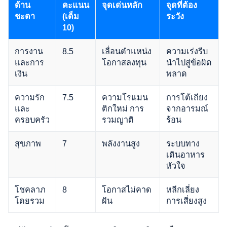
ด้าน
คะแนน
จุดเด่นหลัก
จุดที่ต้อง
ชะตา
(เต็ม
ระวัง
10)
การงาน
8.5
เลื่อนตำแหน่ง
ความเร่งรีบ
และการ
โอกาสลงทุน
นำไปสู่ข้อผิด
เงิน
พลาด
ความรัก
7.5
ความโรแมน
การโต้เถียง
และ
ติกใหม่ การ
จากอารมณ์
ครอบครัว
รวมญาติ
ร้อน
สุขภาพ
7
พลังงานสูง
ระบบทาง
เดินอาหาร
หัวใจ
โชคลาภ
8
โอกาสไม่คาด
หลีกเลี่ยง
โดยรวม
ฝัน
การเสี่ยงสูง