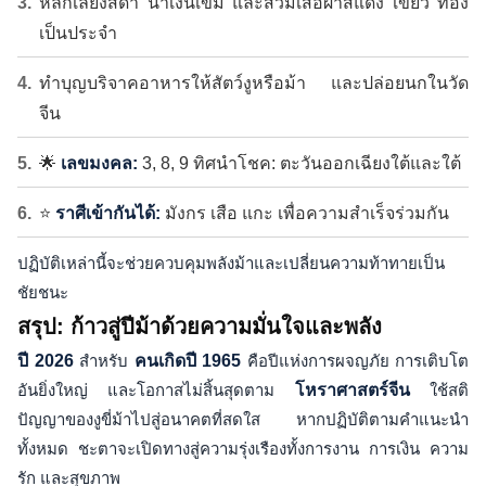
หลีกเลี่ยงสีดำ น้ำเงินเข้ม และสวมเสื้อผ้าสีแดง เขียว ทอง
เป็นประจำ
ทำบุญบริจาคอาหารให้สัตว์งูหรือม้า และปล่อยนกในวัด
จีน
🌟
เลขมงคล:
3, 8, 9 ทิศนำโชค: ตะวันออกเฉียงใต้และใต้
⭐
ราศีเข้ากันได้:
มังกร เสือ แกะ เพื่อความสำเร็จร่วมกัน
ปฏิบัติเหล่านี้จะช่วยควบคุมพลังม้าและเปลี่ยนความท้าทายเป็น
ชัยชนะ
สรุป: ก้าวสู่ปีม้าด้วยความมั่นใจและพลัง
ปี 2026
สำหรับ
คนเกิดปี 1965
คือปีแห่งการผจญภัย การเติบโต
อันยิ่งใหญ่ และโอกาสไม่สิ้นสุดตาม
โหราศาสตร์จีน
ใช้สติ
ปัญญาของงูขี่ม้าไปสู่อนาคตที่สดใส หากปฏิบัติตามคำแนะนำ
ทั้งหมด ชะตาจะเปิดทางสู่ความรุ่งเรืองทั้งการงาน การเงิน ความ
รัก และสุขภาพ