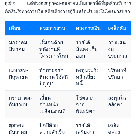
ธุรกิจ แต่ช่วงกรกฎาคม-กันยายนเป็นเวลาที่ดีที่สุดสำหรับการ
ตัดสินใจทางการเงิน หลีกเลี่ยงการกู้ยืมหรือเสี่ยงสูงในไตรมาสแรก
เดือน
ดวงการงาน
ดวงการเงิน
เคล็ดลับ
มกราคม-
เริ่มต้นด้วย
รายได้
วางแผน
มีนาคม
พลังงานดี
มั่นคง เก็บ
งบ
โครงการใหม่
ออม
ประมาณ
เมษายน-
ท้าทายจาก
ลงทุนระวัง
ปรึกษาที่
มิถุนายน
ทีมงาน ใช้สติ
หลีกเลี่ยง
ปรึกษา
ปัญญา
หนี้
กรกฎาคม-
เลื่อน
โชคลาภ
ลงทุนใน
กันยายน
ตำแหน่ง
จาก
อสังหา
เปลี่ยนงานดี
พันธมิตร
ตุลาคม-
ปิดปีด้วย
รายได้
เฉลิม
ธันวาคม
ความสำเร็จ
เสริมจาก
ฉลอง