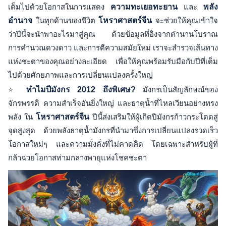
เต็มไปด้วยโอกาสในการแสดง
ความทะเยอทะยาน
และ
พลัง
อำนาจ
ในทุกด้านของชีวิต
โหราศาสตร์จีน
จะช่วยให้คุณเข้าใจ
ว่าปีนี้จะนำพาอะไรมาสู่คุณ ด้วยข้อมูลที่อิงจากตำนานโบราณ
การคำนวณดวงดาว และการตีความสมัยใหม่ เราจะสำรวจเส้นทาง
แห่งชะตาของคุณอย่างละเอียด เพื่อให้คุณพร้อมรับมือกับปีที่เต็ม
ไปด้วยศักยภาพและการเปลี่ยนแปลงครั้งใหญ่
⭐
ทำไมปีมังกร 2012 ถึงพิเศษ?
มังกรเป็นสัญลักษณ์ของ
จักรพรรดิ ความสำเร็จอันยิ่งใหญ่ และธาตุน้ำที่ไหลเวียนอย่างทรง
พลัง ใน
โหราศาสตร์จีน
ปีนี้ส่งเสริมให้ผู้เกิดปีมังกรก้าวกระโดดสู่
จุดสูงสุด ด้วยพลังธาตุน้ำมังกรที่นำมาซึ่งการเปลี่ยนแปลงรวดเร็ว
โอกาสใหม่ๆ และความมั่งคั่งที่ไม่คาดคิด โดยเฉพาะสำหรับผู้ที่
กล้าฉวยโอกาสท่ามกลางพายุแห่งโชคชะตา