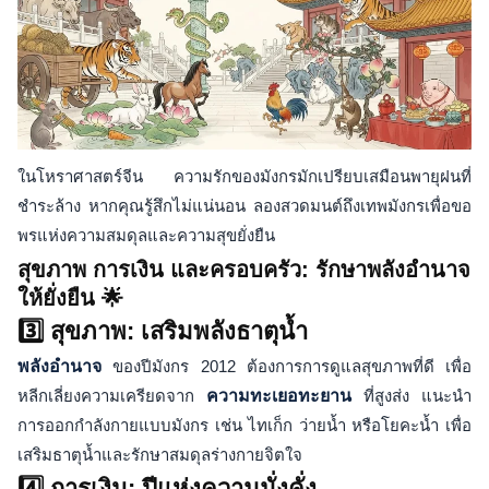
ในโหราศาสตร์จีน ความรักของมังกรมักเปรียบเสมือนพายุฝนที่
ชำระล้าง หากคุณรู้สึกไม่แน่นอน ลองสวดมนต์ถึงเทพมังกรเพื่อขอ
พรแห่งความสมดุลและความสุขยั่งยืน
สุขภาพ การเงิน และครอบครัว: รักษาพลังอำนาจ
ให้ยั่งยืน 🌟
3️⃣ สุขภาพ: เสริมพลังธาตุน้ำ
พลังอำนาจ
ของปีมังกร 2012 ต้องการการดูแลสุขภาพที่ดี เพื่อ
หลีกเลี่ยงความเครียดจาก
ความทะเยอทะยาน
ที่สูงส่ง แนะนำ
การออกกำลังกายแบบมังกร เช่น ไทเก็ก ว่ายน้ำ หรือโยคะน้ำ เพื่อ
เสริมธาตุน้ำและรักษาสมดุลร่างกายจิตใจ
4️⃣ การเงิน: ปีแห่งความมั่งคั่ง