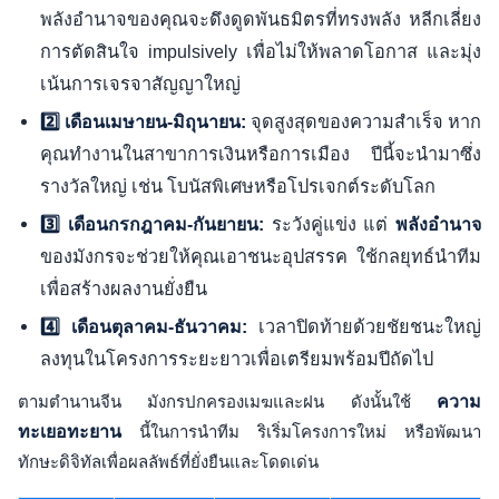
พลังอำนาจของคุณจะดึงดูดพันธมิตรที่ทรงพลัง หลีกเลี่ยง
การตัดสินใจ impulsively เพื่อไม่ให้พลาดโอกาส และมุ่ง
เน้นการเจรจาสัญญาใหญ่
จุดสูงสุดของความสำเร็จ หาก
2️⃣ เดือนเมษายน-มิถุนายน:
คุณทำงานในสาขาการเงินหรือการเมือง ปีนี้จะนำมาซึ่ง
รางวัลใหญ่ เช่น โบนัสพิเศษหรือโปรเจกต์ระดับโลก
ระวังคู่แข่ง แต่
3️⃣ เดือนกรกฎาคม-กันยายน:
พลังอำนาจ
ของมังกรจะช่วยให้คุณเอาชนะอุปสรรค ใช้กลยุทธ์นำทีม
เพื่อสร้างผลงานยั่งยืน
เวลาปิดท้ายด้วยชัยชนะใหญ่
4️⃣ เดือนตุลาคม-ธันวาคม:
ลงทุนในโครงการระยะยาวเพื่อเตรียมพร้อมปีถัดไป
ตามตำนานจีน มังกรปกครองเมฆและฝน ดังนั้นใช้
ความ
ทะเยอทะยาน
นี้ในการนำทีม ริเริ่มโครงการใหม่ หรือพัฒนา
ทักษะดิจิทัลเพื่อผลลัพธ์ที่ยั่งยืนและโดดเด่น