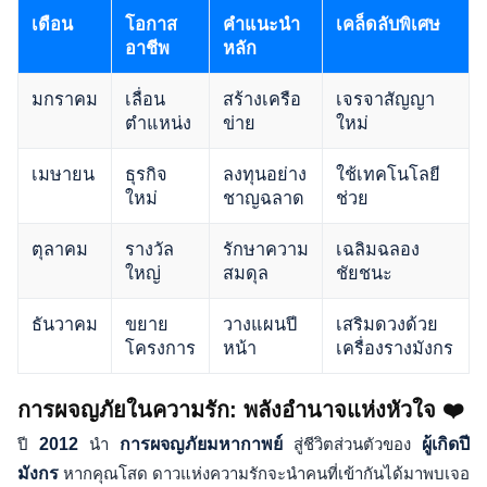
เดือน
โอกาส
คำแนะนำ
เคล็ดลับพิเศษ
อาชีพ
หลัก
มกราคม
เลื่อน
สร้างเครือ
เจรจาสัญญา
ตำแหน่ง
ข่าย
ใหม่
เมษายน
ธุรกิจ
ลงทุนอย่าง
ใช้เทคโนโลยี
ใหม่
ชาญฉลาด
ช่วย
ตุลาคม
รางวัล
รักษาความ
เฉลิมฉลอง
ใหญ่
สมดุล
ชัยชนะ
ธันวาคม
ขยาย
วางแผนปี
เสริมดวงด้วย
โครงการ
หน้า
เครื่องรางมังกร
การผจญภัยในความรัก: พลังอำนาจแห่งหัวใจ ❤️
ปี
2012
นำ
การผจญภัยมหากาพย์
สู่ชีวิตส่วนตัวของ
ผู้เกิดปี
มังกร
หากคุณโสด ดาวแห่งความรักจะนำคนที่เข้ากันได้มาพบเจอ