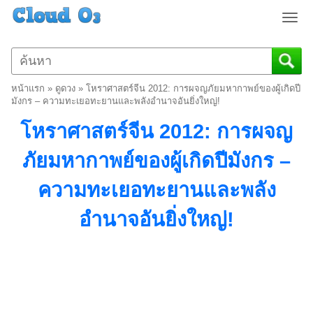
T
o
g
g
l
หน้าแรก
»
ดูดวง
»
โหราศาสตร์จีน 2012: การผจญภัยมหากาพย์ของผู้เกิดปี
e
มังกร – ความทะเยอทะยานและพลังอำนาจอันยิ่งใหญ่!
n
โหราศาสตร์จีน 2012: การผจญ
a
v
ภัยมหากาพย์ของผู้เกิดปีมังกร –
i
g
ความทะเยอทะยานและพลัง
a
t
อำนาจอันยิ่งใหญ่!
i
o
n