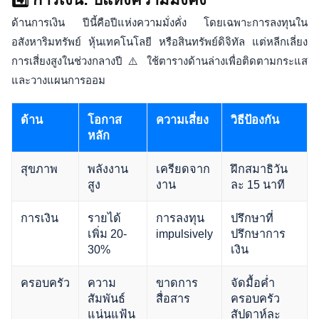
ด้านการเงิน ปีนี้คือปีแห่งความมั่งคั่ง โดยเฉพาะการลงทุนใน
อสังหาริมทรัพย์ หุ้นเทคโนโลยี หรือสินทรัพย์ดิจิทัล แต่หลีกเลี่ยง
การเสี่ยงสูงในช่วงกลางปี ⚠️ ใช้ตารางด้านล่างเพื่อติดตามกระแส
และวางแผนการออม
ด้าน
โอกาส
ความเสี่ยง
วิธีป้องกัน
หลัก
สุขภาพ
พลังงาน
เครียดจาก
ฝึกสมาธิวัน
สูง
งาน
ละ 15 นาที
การเงิน
รายได้
การลงทุน
ปรึกษาที่
เพิ่ม 20-
impulsively
ปรึกษาการ
30%
เงิน
ครอบครัว
ความ
ขาดการ
จัดมื้อค่ำ
สัมพันธ์
สื่อสาร
ครอบครัว
แน่นแฟ้น
สัปดาห์ละ