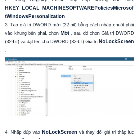
HKEY_LOCAL_MACHINESOFTWAREPoliciesMicrosof
tWindowsPersonalization
3. Tạo giá trị DWORD mới (32-bit) bằng cách nhấp chuột phải
vào khung bên phải, chọn
Mới
, sau đó chọn Giá trị DWORD
(32-bit) và đặt tên cho DWORD (32-bit) Giá trị
NoLockScreen
.
4. Nhấp đúp vào
NoLockScreen
và thay đổi giá trị thập lục