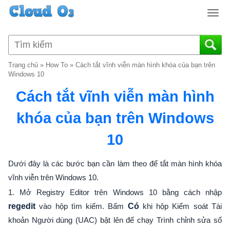
T
o
g
g
l
Trang chủ
»
How To
»
Cách tắt vĩnh viễn màn hình khóa của bạn trên
e
Windows 10
n
Cách tắt vĩnh viễn màn hình
a
v
khóa của bạn trên Windows
i
g
10
a
t
i
Dưới đây là các bước bạn cần làm theo để tắt màn hình khóa
o
vĩnh viễn trên Windows 10.
n
1. Mở Registry Editor trên Windows 10 bằng cách nhập
regedit
vào hộp tìm kiếm. Bấm
Có
khi hộp Kiểm soát Tài
khoản Người dùng (UAC) bật lên để chạy Trình chỉnh sửa sổ