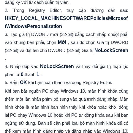
đăng ký với tư cách quản trị viên.
2. Trong Registry Editor, truy cập đường dẫn sau:
HKEY_LOCAL_MACHINESOFTWAREPoliciesMicrosof
tWindowsPersonalization
3. Tạo giá trị DWORD mới (32-bit) bằng cách nhấp chuột phải
vào khung bên phải, chọn
Mới
, sau đó chọn Giá trị DWORD
(32-bit) và đặt tên cho DWORD (32-bit) Giá trị
NoLockScreen
.
4. Nhấp đúp vào
NoLockScreen
và thay đổi giá trị thập lục
phân từ
0
thành
1
.
5. Bấm
OK
khi bạn hoàn thành và đóng Registry Editor.
Khi bạn bật nguồn PC chạy Windows 10, màn hình khóa cũng
thêm một lần nhấn phím bổ sung vào quá trình đăng nhập. Màn
hình khóa là màn hình bạn nhìn thấy khi khóa hoặc khởi động
lại PC chạy Windows 10 hoặc khi PC tự động khóa sau khi bạn
ngừng sử dụng. Bạn sẽ cần phải loại bỏ màn hình khóa để có
thể xem màn hình đăng nhập và đăng nhập vào Windows 10.