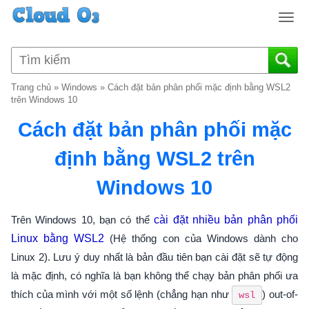
T
o
g
g
l
Trang chủ
»
Windows
»
Cách đặt bản phân phối mặc định bằng WSL2
e
trên Windows 10
n
Cách đặt bản phân phối mặc
a
v
định bằng WSL2 trên
i
g
Windows 10
a
t
i
Trên Windows 10, bạn có thể
cài đặt nhiều bản phân phối
o
Linux bằng WSL2
(Hệ thống con của Windows dành cho
n
Linux 2). Lưu ý duy nhất là bản đầu tiên bạn cài đặt sẽ tự động
là mặc định, có nghĩa là bạn không thể chạy bản phân phối ưa
thích của mình với một số lệnh (chẳng hạn như
) out-of-
wsl