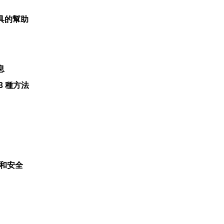
工具的幫助
息
 3 種方法
和安​​全