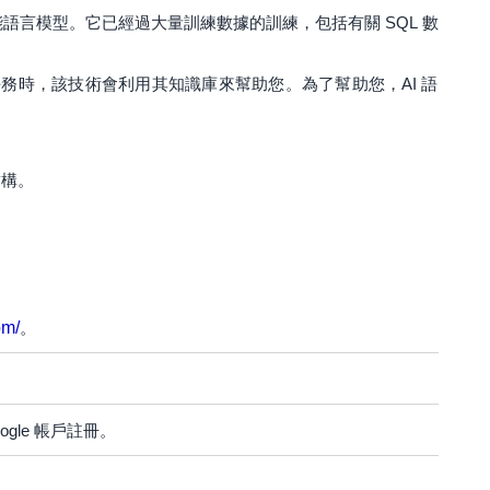
語言模型。它已經過大量訓練數據的訓練，包括有關 SQL 數
問題或任務時，該技術會利用其知識庫來幫助您。為了幫助您，AI 語
結構。
om/
。
ogle 帳戶註冊。