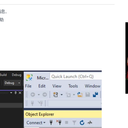
消息。
幫助
：