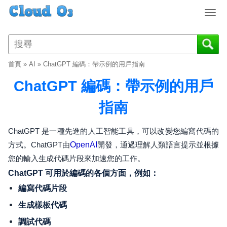
T
o
g
g
l
首頁
»
AI
»
ChatGPT 編碼：帶示例的用戶指南
e
n
ChatGPT 編碼：帶示例的用戶
a
v
指南
i
g
ChatGPT 是一種先進的人工智能工具，可以改變您編寫代碼的
a
方式。ChatGPT由
OpenAI
開發，通過理解人類語言提示並根據
t
您的輸入生成代碼片段來加速您的工作。
i
o
ChatGPT 可用於編碼的各個方面，例如：
n
編寫代碼片段
生成樣板代碼
調試代碼