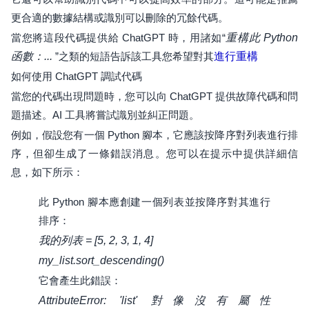
更合適的數據結構或識別可以刪除的冗餘代碼。
當您將這段代碼提供給 ChatGPT 時，用諸如“
重構此 Python
函數：...
”之類的短語告訴該工具您希望對其
進行重構
如何使用 ChatGPT 調試代碼
當您的代碼出現問題時，您可以向 ChatGPT 提供故障代碼和問
題描述。AI 工具將嘗試識別並糾正問題。
例如，假設您有一個 Python 腳本，它應該按降序對列表進行排
序，但卻生成了一條錯誤消息。您可以在提示中提供詳細信
息，如下所示：
此 Python 腳本應創建一個列表並按降序對其進行
排序：
我的列表 = [5, 2, 3, 1, 4]
my_list.sort_descending()
它會產生此錯誤：
AttributeError: 'list' 對像沒有屬性