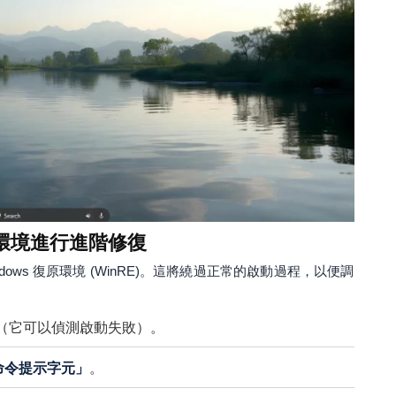
復原環境進行進階修復
ows 復原環境 (WinRE)。這將繞過正常的啟動過程，以便調
E（它可以偵測啟動失敗）。
命令提示字元」
。