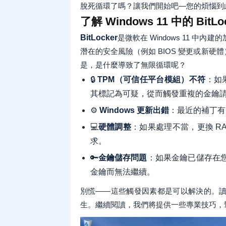
脫死循環了嗎？讓我們開始吧—您的煩惱到此
了解 Windows 11 中的 Bit
BitLocker
是微軟在 Windows 11 
潛在的安全風險（例如 BIOS 變更或新硬
是，是什麼導致了無限循環呢？
🔒
TPM（可信任平台模組）不符
：如果
其標記為可疑，從而觸發重複的金鑰
⚙️
Windows 更新出錯
：最近的補丁有時
💻
硬體調整
：如果處理不當，更換 R
求。
🔑
金鑰儲存問題
：如果金鑰已儲存在您的
金鑰而無法繼續。
別慌——這些觸發因素都是可以解決的。
生。繼續閱讀，我們將提供一些專業技巧，