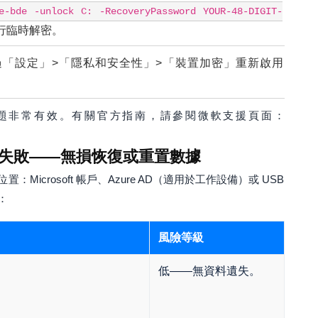
e-bde -unlock C: -RecoveryPassword YOUR-48-DIGIT-
行臨時解密。
「設定」>「隱私和安全性」>「裝置加密」重新啟用
題非常有效。有關官方指南，請參閱微軟支援頁面：
失敗——無損恢復或重置數據
icrosoft 帳戶、Azure AD（適用於工作設備）或 USB
：
風險等級
低——無資料遺失。