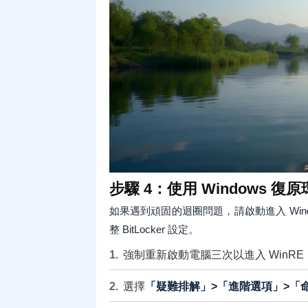
步驟 4：使用 Windows 
如果遇到頑固的迴圈問題，請啟動進入 Wind
整 BitLocker 設定。
強制重新啟動電腦三次以進入 WinR
選擇
「疑難排解」>「進階選項」>「