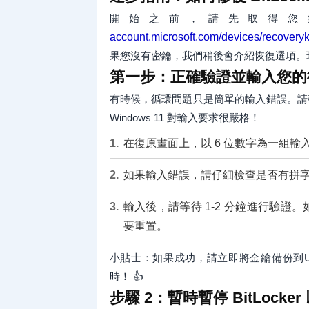
開始之前，請先取得您
account.microsoft.com/devices/recovery
果您沒有密鑰，我們稍後會介紹恢復選項。
第一步：正確驗證並輸入您的
有時候，循環問題只是簡單的輸入錯誤。請確
Windows 11 對輸入要求很嚴格！
在復原畫面上，以 6 位數字為一組
如果輸入錯誤，請仔細檢查是否有拼
輸入後，請等待 1-2 分鐘進行驗
要重置。
小貼士：如果成功，請立即將金鑰備份到
時！ 👍
步驟 2：暫時暫停 BitLocke