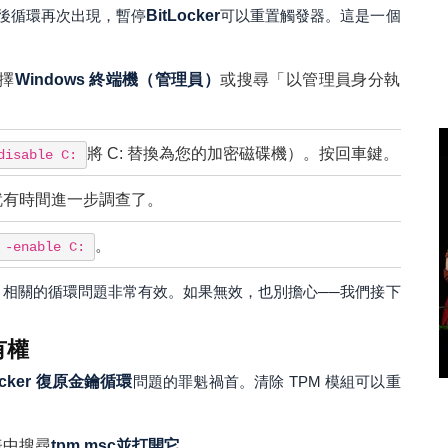
後循環再次出現，暫停
BitLocker
可以重置觸發器。這是一個
選擇
Windows 終端機（管理員）
或搜尋「以管理員身分執
將 C: 替換為您的加密磁碟機）。按回車鍵。
disable C:
就有時間進一步調查了。
。
 -enable C:
 TPM 相關的循環問題非常有效。如果無效，也別擔心──我們接下
有權
ocker 復原金鑰循環
問題的罪魁禍首。清除 TPM 模組可以重
表中搜尋
tpm.msc並打開它。