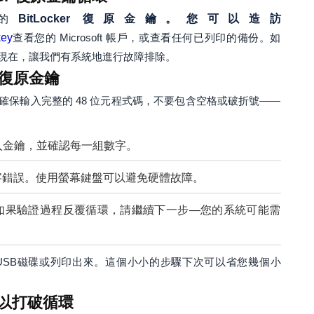
的
BitLocker 復原金鑰。您可以造訪
key
查看您的 Microsoft 帳戶，或查看任何已列印的備份。如
現在，讓我們有系統地進行故障排除。
復原金鑰
保輸入完整的 48 位元程式碼，不要包含空格或破折號——
輸入金鑰，並確認每一組數字。
字錯誤。使用螢幕鍵盤可以避免硬體故障。
證。如果驗證過程反覆循環，請繼續下一步—您的系統可能需
USB磁碟或列印出來。這個小小的步驟下次可以省您幾個小
r 以打破循環