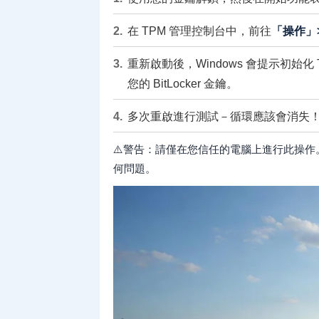
在 TPM 管理控制台中，前往
「操作」>
重新啟動後，Windows 會提示初
您的 BitLocker 金鑰。
多次重啟進行測試－循環應該會消失
⚠️警告：請僅在您信任的電腦上進行此操
何問題。