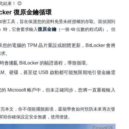
結束！ 😊
Locker 復原金鑰循環
中內建的加密工具，旨在保護您的資料免受未經授權的存取。當偵測到
體）時，它會要求輸入
復原金鑰
（一個 48 位數的程式碼）。但
您的電腦的 TPM 晶片重設或韌體更新，BitLocker 會將
請求。
會擾亂 BitLocker 的驗證過程，導致循環。
AM、硬碟，甚至從 USB 啟動都可能無限期地引發金鑰需
 Microsoft 帳戶中，但未正確同步，您將一直重複輸入
讀完本文，你不僅能擺脫困境，還能學會如何預防未來再次發
幫助你確保設定安全無虞，使用便捷。