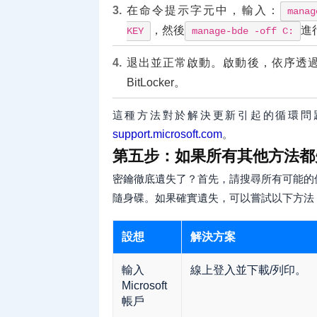
在命令提示字元中，輸入：
manag
，然後
進
KEY
manage-bde -off C:
退出並正常啟動。啟動後，依序透過
BitLocker。
這種方法對於解決更新引起的循環問
support.microsoft.com
。
第五步：如果所有其他方法都
密鑰徹底遺失了？首先，請搜尋所有可能的位置：M
隨身碟。如果確實遺失，可以嘗試以下方法
設想
解決方案
輸入
線上登入並下載/列印。
Microsoft
帳戶