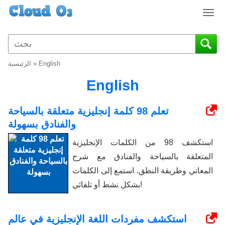
T
o
g
g
l
English
»
الرئيسية
e
n
English
a
v
تعلم 98 كلمة إنجليزية متعلقة بالسياحة
i
والفنادق بسهولة
g
a
استكشف 98 من الكلمات الإنجليزية
t
المتعلقة بالسياحة والفنادق مع شرح
i
o
المعاني وطريقة النطق. استمع إلى الكلمات
n
بشكل نشط أو تلقائي!
استكشف مفردات اللغة الإنجليزية في عالم