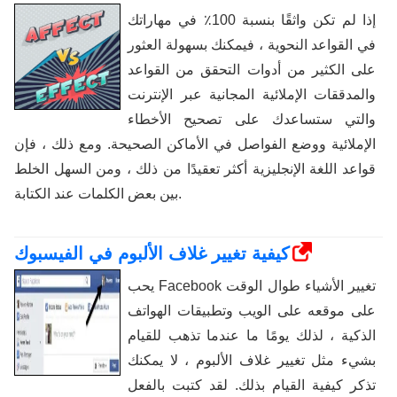
إذا لم تكن واثقًا بنسبة 100٪ في مهاراتك
في القواعد النحوية ، فيمكنك بسهولة العثور
على الكثير من أدوات التحقق من القواعد
والمدققات الإملائية المجانية عبر الإنترنت
والتي ستساعدك على تصحيح الأخطاء
الإملائية ووضع الفواصل في الأماكن الصحيحة. ومع ذلك ، فإن
قواعد اللغة الإنجليزية أكثر تعقيدًا من ذلك ، ومن السهل الخلط
بين بعض الكلمات عند الكتابة.
كيفية تغيير غلاف الألبوم في الفيسبوك
يحب Facebook تغيير الأشياء طوال الوقت
على موقعه على الويب وتطبيقات الهواتف
الذكية ، لذلك يومًا ما عندما تذهب للقيام
بشيء مثل تغيير غلاف الألبوم ، لا يمكنك
تذكر كيفية القيام بذلك. لقد كتبت بالفعل