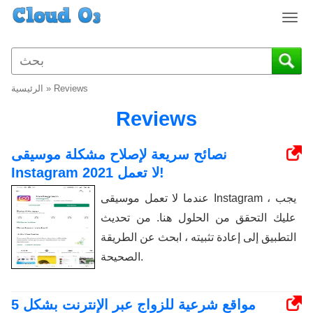
T
o
g
g
l
Reviews
»
الرئيسية
e
n
Reviews
a
v
نصائح سريعة لإصلاح مشكلة موسيقى
i
Instagram لا تعمل 2021!
g
a
عندما لا تعمل موسيقى Instagram ، يجب
t
عليك التحقق من الحلول هنا. من تحديث
i
o
التطبيق إلى إعادة تثبيته ، ابحث عن الطريقة
n
الصحيحة.
5 مواقع شرعية للزواج عبر الإنترنت بشكل